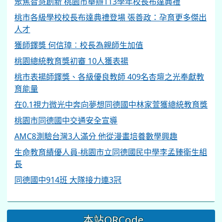
聚焦智慧創新 桃園市舉辦113學年校長布達典禮
桃市各級學校校長布達典禮登場 張善政：孕育更多傑出
人才
獲師鐸獎 何信璋︰校長為親師生加值
桃園總統教育獎初審 10人獲表揚
桃市表揚師鐸獎、各級優良教師 409名杏壇之光奉獻教
育能量
在0.1視力微光中奔向夢想同德國中林家萱獲總統教育獎
桃園市同德國中交通安全宣導
AMC8測驗台灣3人滿分 他從漫畫培養數學興趣
生命教育績優人員-桃園市立同德國民中學李孟臻衛生組
長
同德國中914班 大隊接力連3冠
本站QRCode