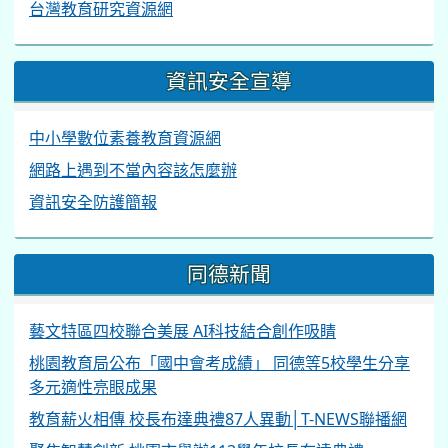
台灣教育研究資源網
資訊安全宣導
中小學數位素養教育資源網
網路上遇到不當內容該怎麼辦
資訊安全防護簡報
同德新聞
藝文特區四校聯合美展 AI科技結合創作吸睛
桃園教育局公布「國中會考成績」 同德等5校學生分享
多元適性亮眼成果
教育薪火相傳 校長布達典禮87人異動│T-NEWS聯播網