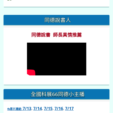
:::
同德說書人
同德說書 師長真情推薦
全國科展66同德小主播
7/13
.
7/14
.
7/15
.
7/16
.
7/17
fb影片連結: