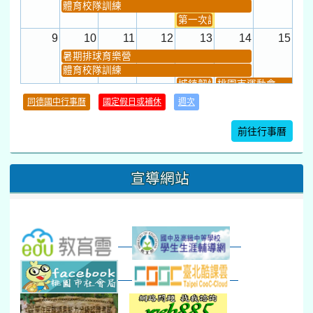
體育校隊訓練
第一次課發會 (12:30~)
9
10
11
12
13
14
15
暑期排球育樂營
體育校隊訓練
城鎮韌性(防空)演習
桃園市運動會
學習扶助課程結束
同德國中行事曆
國定假日或補休
週次
暑期輔導課結束
暑期體育育樂營結束
前往行事曆
16
17
18
19
20
21
22
桃園市運動會
宣導網站
弦樂團暑訓
數感實驗夏令營(整天)
23
24
25
26
27
28
29
打擊樂團暑訓
新生智力測驗補測(...
下午-新進教師研習
教師備課會議
新生訓練(整天)
新生訓練(~12:00)
下午-校務會議14:00-16
八九年級返校8-9
防災演練工作分配及..
30
31
1
2
3
4
5