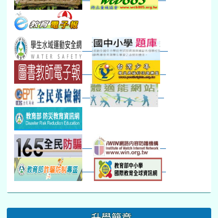
本週_健康檢查週
各班器材負責人訓練
發放班級書箱及晨讀...
技藝教育學程說明會...
12:30幹部訓練
七年級新生健檢
桃園市語文競賽
本週_友善校園週
收學生證、換補教科...
晨讀1
技藝1
本週_圖書館開放借...
開學日
晨讀2
本週_新書展
班週
第一週
超額比序暨免試入學..
:::
升學簡章