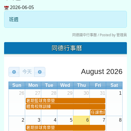
2026-06-05
班週
同德國中行事曆 / Posted by 管理員
同德行事曆
August 2026
今天
Sun
Mon
Tue
Wed
Thu
Fri
Sat
26
27
28
29
30
31
1
暑期籃球育樂營
體育校隊訓練
任課教師抽籤 (12:30~).
2
3
4
5
6
7
8
暑期排球育樂營