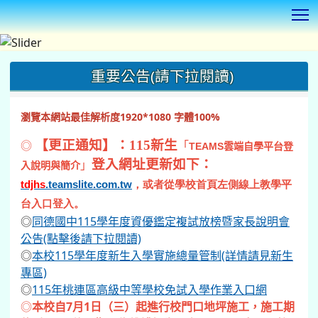
T
:::
重要公告(請下拉閱讀)
瀏覽本網站最佳解析度1920*1080 字體100%
◎
【更正通知】：115新生
「
TEAMS
雲端自學平台登
登入網址更新如下：
」
入說明與簡介
tdjhs
.teamslite.com.tw
，或者從學校首頁左側線上教學平
台入口登入。
◎
同德國中115學年度資優鑑定複試放榜暨家長說明會
公告(點擊後請下拉閱讀)
◎
本校115學年度新生入學實施總量管制(詳情請見新生
專區)
◎
115年桃連區高級中等學校免試入學作業入口網
◎
本校自7月1日（三）起進行校門口地坪施工，施工期