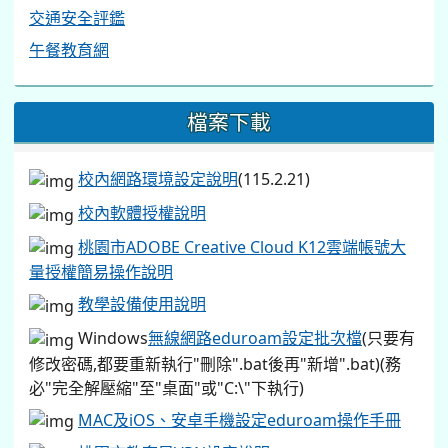
交通安全評鑑
午餐教育網
檔案下載
校內網路環境設定說明
(115.2.21)
校內軟體授權說明
桃園市ADOBE Creative Cloud K12雲端帳號大
量授權簡易操作說明
教學設備使用說明
Windows
無線網路eduroam設定批次檔
(只要有
修改密碼,都要重新執行"刪除".bat後再"新增".bat)(務
必"完全解壓縮"至"桌面"或"C:\"下執行)
MAC及iOS、安卓手機設定eduroam操作手冊