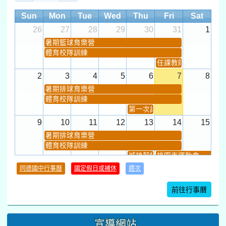
Sun
Mon
Tue
Wed
Thu
Fri
Sat
26
27
28
29
30
31
1
暑期籃球育樂營
體育校隊訓練
任課教師抽籤 (12:30~).
2
3
4
5
6
7
8
暑期排球育樂營
體育校隊訓練
第一次課發會 (12:30~)
9
10
11
12
13
14
15
暑期排球育樂營
體育校隊訓練
城鎮韌性(防空)演習
桃園市運動會
學習扶助課程結束
同德國中行事曆
國定假日或補休
週次
暑期輔導課結束
暑期體育育樂營結束
前往行事曆
16
17
18
19
20
21
22
桃園市運動會
宣導網站
弦樂團暑訓