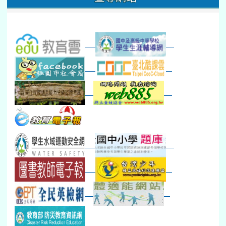
數感實驗夏令營(整天)
23
24
25
26
27
28
29
打擊樂團暑訓
新生智力測驗補測(...
下午-新進教師研習
教師備課會議
新生訓練(整天)
新生訓練(~12:00)
下午-校務會議14:00-16
八九年級返校8-9
防災演練工作分配及..
30
31
1
2
3
4
5
本週_健康檢查週
各班器材負責人訓練
發放班級書箱及晨讀...
技藝教育學程說明會...
12:30幹部訓練
七年級新生健檢
桃園市語文競賽
本週_友善校園週
收學生證、換補教科...
晨讀1
技藝1
本週_圖書館開放借...
開學日
晨讀2
本週_新書展
班週
第一週
超額比序暨免試入學..