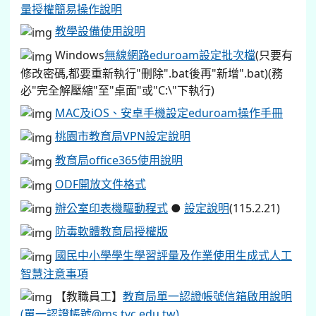
量授權簡易操作說明
教學設備使用說明
Windows
無線網路eduroam設定批次檔
(只要有
修改密碼,都要重新執行"刪除".bat後再"新增".bat)(務
必"完全解壓縮"至"桌面"或"C:\"下執行)
MAC及iOS、安卓手機設定eduroam操作手冊
桃園市教育局VPN設定說明
教育局office365使用說明
ODF開放文件格式
辦公室印表機驅動程式
●
設定說明
(115.2.21)
防毒軟體教育局授權版
國民中小學學生學習評量及作業使用生成式人工
智慧注意事項
【教職員工】
教育局單一認證帳號信箱啟用說明
(單一認證帳號@ms.tyc.edu.tw)