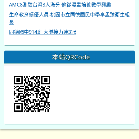
AMC8測驗台灣3人滿分 他從漫畫培養數學興趣
生命教育績優人員-桃園市立同德國民中學李孟臻衛生組
長
同德國中914班 大隊接力連3冠
本站QRCode