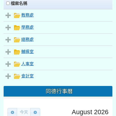
Files List
clickAll
檔案名稱
教務處
學務處
總務處
輔導室
人事室
會計室
同德行事曆
August 2026
今天