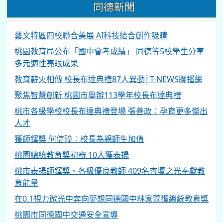
同德新聞
藝文特區四校聯合美展 AI科技結合創作吸睛
桃園教育局公布「國中會考成績」 同德等5校學生分享
多元適性亮眼成果
教育薪火相傳 校長布達典禮87人異動│T-NEWS聯播網
聚焦智慧創新 桃園市舉辦113學年校長布達典禮
桃市各級學校校長布達典禮登場 張善政：孕育更多傑出
人才
獲師鐸獎 何信璋︰校長為親師生加值
桃園總統教育獎初審 10人獲表揚
桃市表揚師鐸獎、各級優良教師 409名杏壇之光奉獻教
育能量
在0.1視力微光中奔向夢想同德國中林家萱獲總統教育獎
桃園市同德國中交通安全宣導