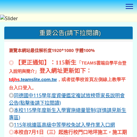
T
:::
重要公告(請下拉閱讀)
瀏覽本網站最佳解析度1920*1080 字體100%
◎
【更正通知】：115新生
「
TEAMS
雲端自學平台登
登入網址更新如下：
」
入說明與簡介
tdjhs
.teamslite.com.tw
，或者從學校首頁左側線上教學平
台入口登入。
◎
同德國中115學年度資優鑑定複試放榜暨家長說明會
公告(點擊後請下拉閱讀)
◎
本校115學年度新生入學實施總量管制(詳情請見新生
專區)
◎
115年桃連區高級中等學校免試入學作業入口網
◎
本校自7月1日（三）起進行校門口地坪施工，施工期