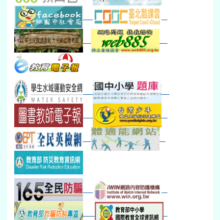
新生訓練(整天)
新生訓練(~12:00)
下午-校務會議14:00-16
八九年級返校8-9
防災演練工作分配及..
30
31
1
2
3
4
5
本週_健康檢查週
各班器材負責人訓練
發放班級書箱及晨讀...
技藝教育學程說明會...
12:30幹部訓練
七年級新生健檢
桃園市語文競賽
本週_友善校園週
收學生證、換補教科...
晨讀1
技藝1
本週_圖書館開放借...
開學日
晨讀2
本週_新書展
班週
第一週
超額比序暨免試入學..