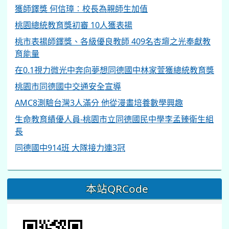
獲師鐸獎 何信璋︰校長為親師生加值
桃園總統教育獎初審 10人獲表揚
桃市表揚師鐸獎、各級優良教師 409名杏壇之光奉獻教
育能量
在0.1視力微光中奔向夢想同德國中林家萱獲總統教育獎
桃園市同德國中交通安全宣導
AMC8測驗台灣3人滿分 他從漫畫培養數學興趣
生命教育績優人員-桃園市立同德國民中學李孟臻衛生組
長
同德國中914班 大隊接力連3冠
本站QRCode