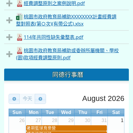
經費調整原則之案例說明.pdf
桃園市政府教育局補助XXXXXXXX計畫經費調
整對照表(第○次)(有帶公式).xlsx
114年共同性缺失彙整表.pdf
桃園市政府教育局補助或委辦所屬機關、學校
(園)款項經費調整原則.pdf
同德行事曆
August 2026
今天
Sun
Mon
Tue
Wed
Thu
Fri
Sat
26
27
28
29
30
31
1
暑期籃球育樂營