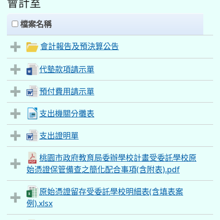
會計室
clickAll
檔案名稱
會計報告及預決算公告
代墊款項請示單
預付費用請示單
支出機關分攤表
支出證明單
桃園市政府教育局委辦學校計畫受委託學校原
始憑證保管備查之簡化配合事項(含附表).pdf
原始憑證留存受委託學校明細表(含填表案
例).xlsx