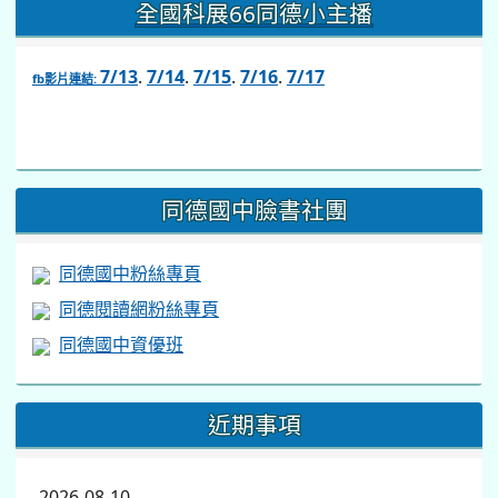
全國科展66同德小主播
7/13
.
7/14
.
7/15
.
7/16
.
7/17
fb影片連結:
link
to
https://www.facebook.com/share/v/1BsLSkstia/
同德國中臉書社團
同德國中粉絲專頁
同德閱讀網粉絲專頁
同德國中資優班
近期事項
2026-08-10