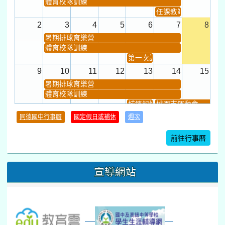
體育校隊訓練
任課教師抽籤 (12:30~).
2
3
4
5
6
7
8
暑期排球育樂營
體育校隊訓練
第一次課發會 (12:30~)
9
10
11
12
13
14
15
暑期排球育樂營
體育校隊訓練
城鎮韌性(防空)演習
桃園市運動會
學習扶助課程結束
同德國中行事曆
國定假日或補休
週次
暑期輔導課結束
暑期體育育樂營結束
前往行事曆
16
17
18
19
20
21
22
桃園市運動會
宣導網站
弦樂團暑訓
數感實驗夏令營(整天)
23
24
25
26
27
28
29
打擊樂團暑訓
新生智力測驗補測(...
下午-新進教師研習
教師備課會議