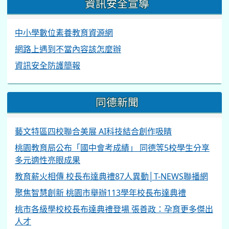
資訊安全宣導
中小學數位素養教育資源網
網路上遇到不當內容該怎麼辦
資訊安全防護簡報
同德新聞
藝文特區四校聯合美展 AI科技結合創作吸睛
桃園教育局公布「國中會考成績」 同德等5校學生分享
多元適性亮眼成果
教育薪火相傳 校長布達典禮87人異動│T-NEWS聯播網
聚焦智慧創新 桃園市舉辦113學年校長布達典禮
桃市各級學校校長布達典禮登場 張善政：孕育更多傑出
人才