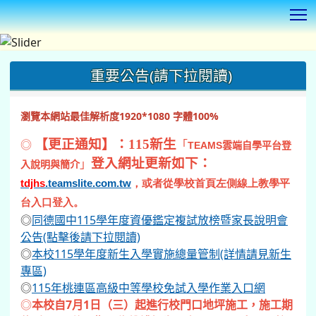
T
:::
重要公告(請下拉閱讀)
瀏覽本網站最佳解析度1920*1080 字體100%
◎
【更正通知】：115新生
「
TEAMS
雲端自學平台登
登入網址更新如下：
」
入說明與簡介
tdjhs
.teamslite.com.tw
，或者從學校首頁左側線上教學平
台入口登入。
◎
同德國中115學年度資優鑑定複試放榜暨家長說明會
公告(點擊後請下拉閱讀)
◎
本校115學年度新生入學實施總量管制(詳情請見新生
專區)
◎
115年桃連區高級中等學校免試入學作業入口網
◎
本校自7月1日（三）起進行校門口地坪施工，施工期