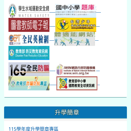
本週_新書展
班週
第一週
超額比序暨免試入學..
:::
升學簡章
115學年度升學簡章專區