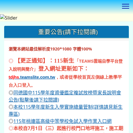
T
:::
重要公告(請下拉閱讀)
瀏覽本網站最佳解析度1920*1080 字體100%
◎
【更正通知】：115新生
「
TEAMS
雲端自學平台登
登入網址更新如下：
」
入說明與簡介
tdjhs
.teamslite.com.tw
，或者從學校首頁左側線上教學平
台入口登入。
◎
同德國中115學年度資優鑑定複試放榜暨家長說明會
公告(點擊後請下拉閱讀)
◎
本校115學年度新生入學實施總量管制(詳情請見新生
專區)
◎
115年桃連區高級中等學校免試入學作業入口網
◎
本校自7月1日（三）起進行校門口地坪施工，施工期