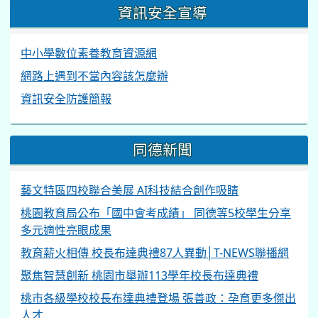
資訊安全宣導
中小學數位素養教育資源網
網路上遇到不當內容該怎麼辦
資訊安全防護簡報
同德新聞
藝文特區四校聯合美展 AI科技結合創作吸睛
桃園教育局公布「國中會考成績」 同德等5校學生分享
多元適性亮眼成果
教育薪火相傳 校長布達典禮87人異動│T-NEWS聯播網
聚焦智慧創新 桃園市舉辦113學年校長布達典禮
桃市各級學校校長布達典禮登場 張善政：孕育更多傑出
人才