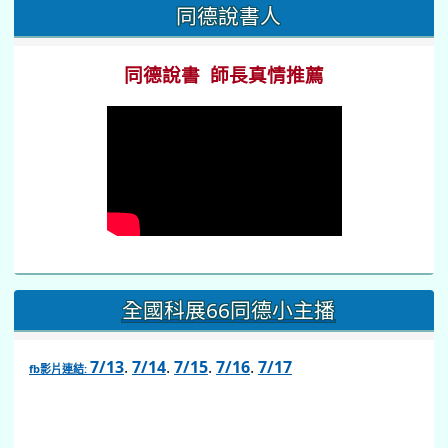
:::
同德說書人
同德說書 師長真情推薦
全國科展66同德小主播
7/13
.
7/14
.
7/15
.
7/16
.
7/17
fb影片連結:
link
to