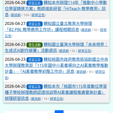
2026-04-28
轉知本市辦理114年「推動中小學數
研習公告
位學習精進方案」教師增能研習「HiTeach 教學應用」訊
息
(
資訊組
/ 104 /
研習公告
)
2026-04-27
轉知國立臺北教育大學辦理
研習公告
「B2.PBL 教學應用工作坊」課程相關訊息
(
資訊組
/ 92 /
研習
公告
)
2026-04-23
轉知國立臺灣大學辦理「未來視界：
學生活動
生成式AI創作競賽」活動資訊
(
資訊組
/ 92 /
研習公告
)
2026-04-23
轉知桃園市政府教育局協助國立中央
研習公告
大學辦理教育部「115年國中小素養導向之AI素養教學推動
計畫」-「AI素養教學初階工作坊」訊息
(
資訊組
/ 83 /
研習公
告
)
2026-04-20
轉知本市「桃園市115年度數位學習
研習公告
種子學校辦理教師認證培訓暨AI素養課程推廣實施計畫」
辦理研習訊息
(
資訊組
/ 74 /
研習公告
)