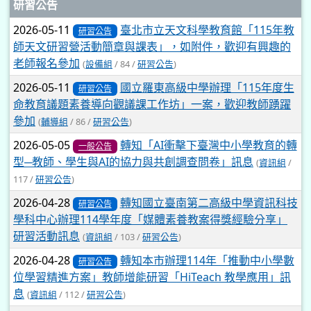
文章列表
研習公告
2026-05-11
臺北市立天文科學教育館「115年教
研習公告
師天文研習營活動簡章與課表」，如附件，歡迎有興趣的
老師報名參加
(
設備組
/ 84 /
研習公告
)
2026-05-11
國立羅東高級中學辦理「115年度生
研習公告
命教育議題素養導向觀議課工作坊」一案，歡迎教師踴躍
參加
(
輔導組
/ 86 /
研習公告
)
2026-05-05
轉知「AI衝擊下臺灣中小學教育的轉
一般公告
型─教師、學生與AI的協力與共創調查問卷」訊息
(
資訊組
/
117 /
研習公告
)
2026-04-28
轉知國立臺南第二高級中學資訊科技
研習公告
學科中心辦理114學年度「媒體素養教案得獎經驗分享」
研習活動訊息
(
資訊組
/ 103 /
研習公告
)
2026-04-28
轉知本市辦理114年「推動中小學數
研習公告
位學習精進方案」教師增能研習「HiTeach 教學應用」訊
息
(
資訊組
/ 112 /
研習公告
)