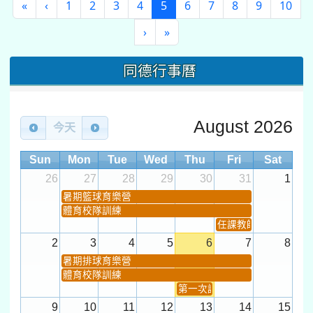
(current)
«
‹
1
2
3
4
5
6
7
8
9
10
›
»
同德行事曆
August 2026
今天
Sun
Mon
Tue
Wed
Thu
Fri
Sat
26
27
28
29
30
31
1
暑期籃球育樂營
體育校隊訓練
任課教師抽籤 (12:30~).
2
3
4
5
6
7
8
暑期排球育樂營
體育校隊訓練
第一次課發會 (12:30~)
9
10
11
12
13
14
15