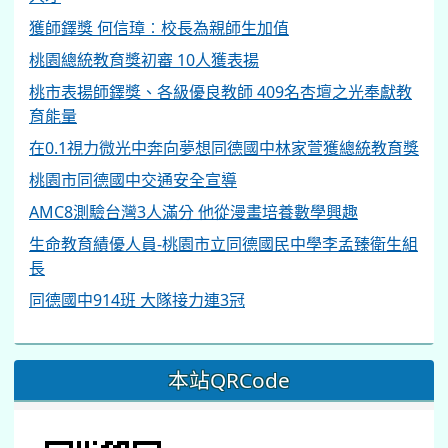
獲師鐸獎 何信璋︰校長為親師生加值
桃園總統教育獎初審 10人獲表揚
桃市表揚師鐸獎、各級優良教師 409名杏壇之光奉獻教
育能量
在0.1視力微光中奔向夢想同德國中林家萱獲總統教育獎
桃園市同德國中交通安全宣導
AMC8測驗台灣3人滿分 他從漫畫培養數學興趣
生命教育績優人員-桃園市立同德國民中學李孟臻衛生組
長
同德國中914班 大隊接力連3冠
本站QRCode