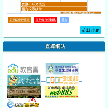
暑期排球育樂營
體育校隊訓練
城鎮韌性(防空)演習
桃園市運動會
學習扶助課程結束
同德國中行事曆
國定假日或補休
週次
暑期輔導課結束
暑期體育育樂營結束
前往行事曆
16
17
18
19
20
21
22
桃園市運動會
宣導網站
弦樂團暑訓
數感實驗夏令營(整天)
23
24
25
26
27
28
29
打擊樂團暑訓
新生智力測驗補測(...
下午-新進教師研習
教師備課會議
新生訓練(整天)
新生訓練(~12:00)
下午-校務會議14:00-16
八九年級返校8-9
防災演練工作分配及..
30
31
1
2
3
4
5
本週_健康檢查週
各班器材負責人訓練
發放班級書箱及晨讀...
技藝教育學程說明會...
12:30幹部訓練
七年級新生健檢
桃園市語文競賽
本週_友善校園週
收學生證、換補教科...
晨讀1
技藝1
本週_圖書館開放借...
開學日
晨讀2