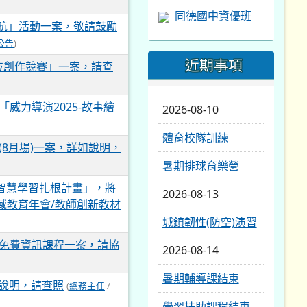
同德國中資優班
啟航」活動一案，敬請鼓勵
公告
)
近期事項
少年科技創作競賽」一案，請查
威力導演2025-故事繪
2026-08-10
體育校隊訓練
8月場)一案，詳如說明，
暑期排球育樂營
統整智慧學習扎根計畫」，將
2026-08-13
位跨域教育年會/教師創新教材
城鎮韌性(防空)演習
」免費資訊課程一案，請協
2026-08-14
暑期輔導課結束
如說明，請查照
(
總務主任
/
學習扶助課程結束