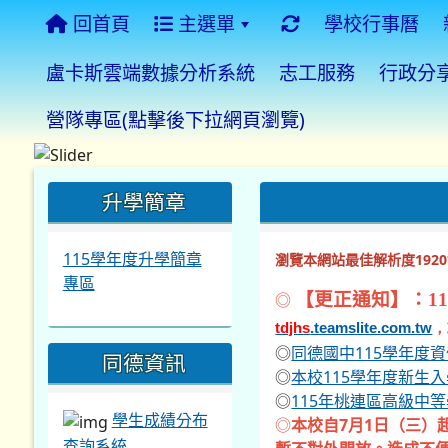
回首頁
主選單
學校行事曆
盧卡斯雲端數據分析系統
志工服務
行政分
營隊專區(點擊後下拉網頁瀏覽)
:::
:::
:::
升學簡章
115學年度升學簡章
瀏覽本網站最佳解析度1920*
專區
◎
【更正通知】：11
tdjhs
.teamslite.com.tw
，
◎
同德國中115學年度
同德資訊
◎
本校115學年度新生
◎
115年桃連區高級中
學生成績分布
◎
本校自7月1日（三）
查詢系統