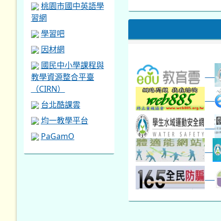
本週_圖書館開放借...
開學日
桃園市國中英語學
本週_新書展
習網
第一週
學習吧
因材網
國民中小學課程與
教學資源整合平臺
（CIRN）
台北酷課雲
均一教學平台
PaGamO