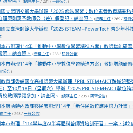
，請查照。
(
總務主任
/ 231 /
一般公告
)
知國立陽明交通大學辦理「2025 趣味學習：數位素養教育精彩
自理原則惠予教師公（差）假登記，請查照。
(
總務主任
/ 269 /
研習
國立臺灣師範大學辦理「2025 iSTEAM--PowerTech 青
動
)
關本市辦理114年「推動中小學數位學習精進方案」教師增能研習「
說明，請查照。
(
總務主任
/ 238 /
研習公告
)
關本市辦理114年「推動中小學數位學習精進方案」教師增能研習(
習公告
)
教育部委請國立高雄師範大學辦理「PBL-STEM+AICT跨域
五）至10月18日（星期六）舉辦「2025 PBL-STEM+AICT數
貴校教師踴躍參加，請查照。
(
總務主任
/ 235 /
研習公告
)
關本府函轉內政部移民署辦理114年「新住民數位應用培力計畫
務主任
/ 263 /
一般公告
)
關本市辦理「114學年度AI半導體科普師資培訓研習」一案，詳