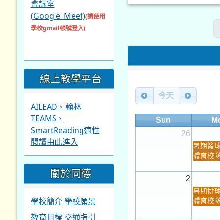
會議室
(Google_Meet)
(請使用
學校gmail帳號登入)
線上教學平台
今天
AILEAD、翰林
TEAMS、
Sun
M
SmartReading適性
26
閱讀由此進入
暑期籃
體育校
關於同德
2
暑期排
學校簡介
學校願景
體育校
教育目標
交通指引