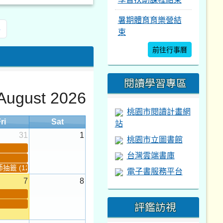
暑期體育育樂營結
»
束
前往行事曆
閱讀學習專區
August 2026
桃園市閱讀計畫網
ri
Sat
站
31
1
桃園市立圖書館
台灣雲端書庫
籤 (12:30~)...
電子書服務平台
7
8
評鑑訪視