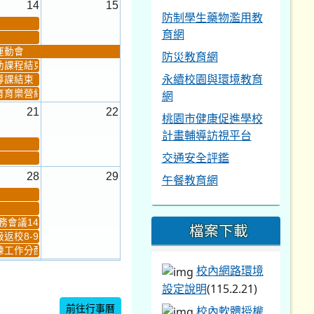
14
15
防制學生藥物濫用教
育網
運動會
防災教育網
助課程結束
永續校園與環境教育
導課結束
育育樂營結束
網
21
22
桃園市健康促進學校
計畫輔導訪視平台
交通安全評鑑
28
29
午餐教育網
會議14:00-16...
檔案下載
返校8-9
工作分配及...
4
5
校內網路環境
設定說明
(115.2.21)
新生健檢
桃園市語文競賽複決...
前往行事曆
校內軟體授權