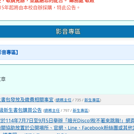
，敬請見諒，並感謝您的配合。 總務處 敬啟
15年起將由本校自辦採購，特此公告。
影音專區
【影音專區】
文章
生書包發放及繳費相關事宜
(
總務主任
/ 735 /
新生專區
)
年級新生書包購買公告
(
總務主任
/ 797 /
新生專區
)
於114年7月7日至9月5日舉辦「暗光Disco!稅不著來跳舞!」
機關協助放置於公開場所、官網、Line、Facebook粉絲團或