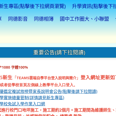
新生專區(點擊後下拉網頁瀏覽)
升學資訊(點擊後下
享
同德影音
同德相簿
國中工作圈大、小聯盟
重要公告(請下拉閱讀)
1080 字體100%
5新生
登入網址更新如
「
」
TEAMS
雲端自學平台登入說明與簡介
或者從學校首頁左側線上教學平台入口登入。
資優鑑定複試放榜暨家長說明會公告(點擊後請下拉閱讀)
入學實施總量管制(詳情請見新生專區)
等學校免試入學作業入口網
起進行校門口地坪施工，施工期約2個月。施工期間為維護師生