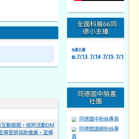
全國科展66同
德小主播
fb影片連
7/13
.
7/14
.
7/15
.
7/16
.
7/1
結:
link
to
https://www.facebook.com/s
同德國中臉書
社團
同德國中粉絲專頁
網頁互動遊戲，檢附活動DM
同德閱讀網粉絲專
其他宣導管道協助推廣，宣導
頁