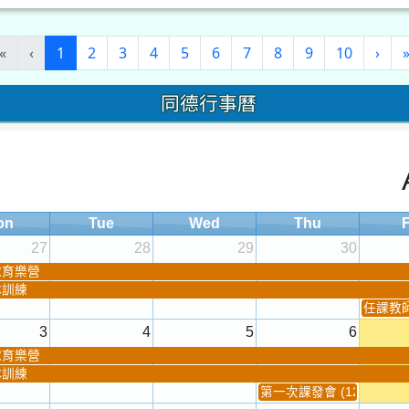
(current)
«
‹
1
2
3
4
5
6
7
8
9
10
›
同德行事曆
on
Tue
Wed
Thu
F
27
28
29
30
球育樂營
隊訓練
任課教師抽
3
4
5
6
球育樂營
隊訓練
第一次課發會 (12:30~)