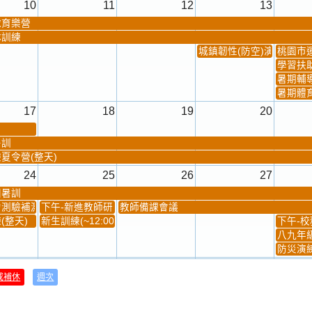
10
11
12
13
球育樂營
隊訓練
城鎮韌性(防空)演習
桃園市
學習扶
暑期輔
暑期體
17
18
19
20
暑訓
夏令營(整天)
24
25
26
27
團暑訓
測驗補測(...
下午-新進教師研習
教師備課會議
(整天)
新生訓練(~12:00)
下午-校務
八九年級
防災演練
31
1
2
3
或補休
週次
材負責人訓練
發放班級書箱及晨讀...
技藝教育學程說明會...
12:30幹部訓練
七年級
、換補教科...
晨讀1
技藝1