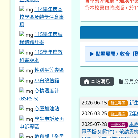
暫不對外開放。造成不便
◎本校書包將改版，於1
114學年度本
校學區及轉學注意事
項
115學年度課
程總體計畫
115學年度教
▶ 點擊展開 / 收合
科書版本
性別平等專區
小白鴿信箱
本站消息
分月
心情溫度計
(BSRS-5)
文章列表
2026-06-15
新
新生專區
心靈加油站
2026-03-25
7
新生專區
學生申訴及再
2025-07-28
本處
一般公告
申訴專區
電子檔(如附件)，敬請貴
教育部「全民