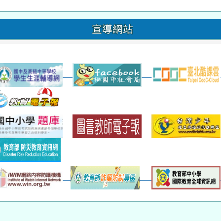
晨讀2
班週
超額比序
宣導網站