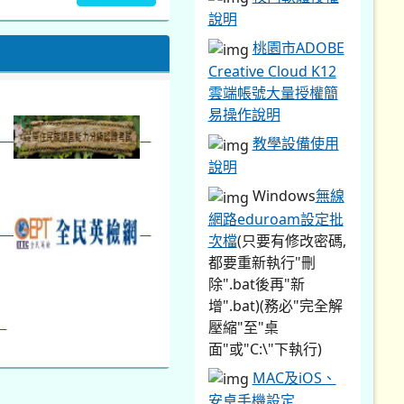
說明
暨免試入學...
桃園市ADOBE
Creative Cloud K12
雲端帳號大量授權簡
易操作說明
教學設備使用
說明
Windows
無線
網路eduroam設定批
次檔
(只要有修改密碼,
都要重新執行"刪
除".bat後再"新
增".bat)(務必"完全解
壓縮"至"桌
面"或"C:\"下執行)
MAC及iOS、
安卓手機設定