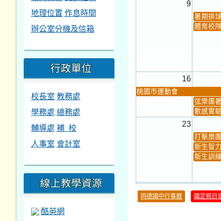
9
地理位置
作息時間
暑期排
體育校
辦公室分機及信箱
行政單位
16
桃園市運動會
校長室
教務處
弦樂團
學務處
總務處
數感實驗
23
輔導處
補 校
打擊樂
人事室
會計室
新生智力
新生訓練
線上教學資源
30
同德國中行事曆
國定假日
本週_健康檢查週
各班器
酷英網
本週_友善校園週
收學生證