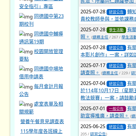
民眾、所屬同仁踴躍參加
安全指引」專區
2025-07-28
轉
研習公告
同德國中第23
貴校教師參與，並依課務
期校刊
2025-07-28
有關
學生活動
同德國中輔導
照。
(
總務主任
/ 267 /
學生活
通訊第19期
2025-07-28
有
研習公告
校園開放管理
本影片創作」一案，詳如
要點
2025-07-17
有
研習公告
同德國中場地
請查照。
(
總務主任
/ 229 /
研
借用申請表
2025-07-04
有關
研習公告
每月會計月報
於114年10月17日（星期
公告
教法競賽」一案，請鼓勵
處室表單及相
2025-07-01
有
一般公告
關規範
助宣導推廣，請查照。
(
總
營養午餐意見調查表
2025-06-25
有
研習公告
115學年度各班線上
205 /
研習公告
)