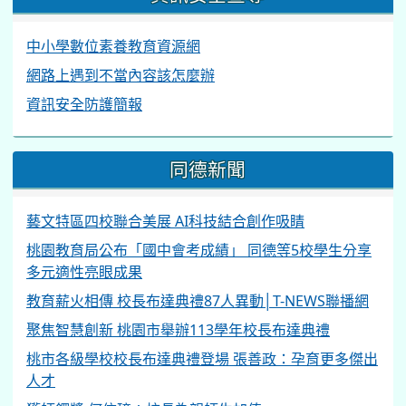
中小學數位素養教育資源網
網路上遇到不當內容該怎麼辦
資訊安全防護簡報
同德新聞
藝文特區四校聯合美展 AI科技結合創作吸睛
桃園教育局公布「國中會考成績」 同德等5校學生分享
多元適性亮眼成果
教育薪火相傳 校長布達典禮87人異動│T-NEWS聯播網
聚焦智慧創新 桃園市舉辦113學年校長布達典禮
桃市各級學校校長布達典禮登場 張善政：孕育更多傑出
人才