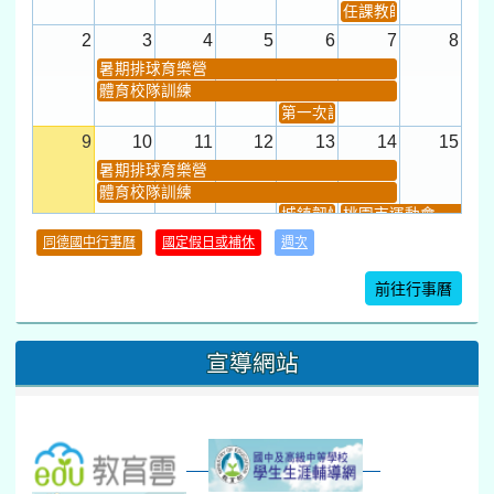
任課教師抽籤 (12:30~).
2
3
4
5
6
7
8
暑期排球育樂營
體育校隊訓練
第一次課發會 (12:30~)
9
10
11
12
13
14
15
暑期排球育樂營
體育校隊訓練
城鎮韌性(防空)演習
桃園市運動會
學習扶助課程結束
同德國中行事曆
國定假日或補休
週次
暑期輔導課結束
暑期體育育樂營結束
前往行事曆
16
17
18
19
20
21
22
桃園市運動會
宣導網站
弦樂團暑訓
數感實驗夏令營(整天)
23
24
25
26
27
28
29
打擊樂團暑訓
新生智力測驗補測(...
下午-新進教師研習
教師備課會議
新生訓練(整天)
新生訓練(~12:00)
下午-校務會議14:00-16