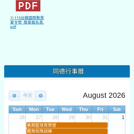
1) 115台韓國際教育
夏令營_簡章報名表.
pdf
同德行事曆
August 2026
今天
Sun
Mon
Tue
Wed
Thu
Fri
Sat
26
27
28
29
30
31
1
暑期籃球育樂營
體育校隊訓練