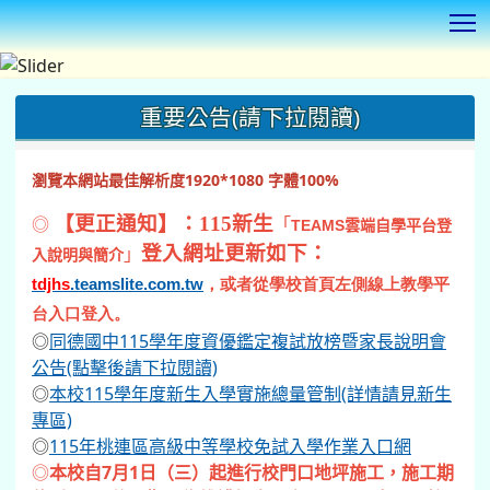
T
:::
重要公告(請下拉閱讀)
瀏覽本網站最佳解析度1920*1080 字體100%
◎
【更正通知】：115新生
「
TEAMS
雲端自學平台登
登入網址更新如下：
」
入說明與簡介
tdjhs
.teamslite.com.tw
，或者從學校首頁左側線上教學平
台入口登入。
◎
同德國中115學年度資優鑑定複試放榜暨家長說明會
公告(點擊後請下拉閱讀)
◎
本校115學年度新生入學實施總量管制(詳情請見新生
專區)
◎
115年桃連區高級中等學校免試入學作業入口網
◎
本校自7月1日（三）起進行校門口地坪施工，施工期