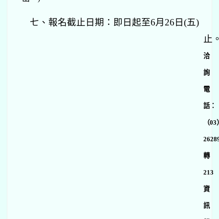
七、報名截止日期：即日起至6月26日(五)
止
洽
詢
電
話：
（03
2628
轉
213
資
訊