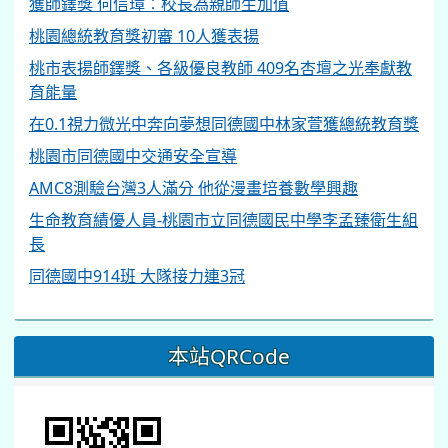
獲師鐸獎 何信璋︰校長為親師生加值
桃園總統教育獎初審 10人獲表揚
桃市表揚師鐸獎、各級優良教師 409名杏壇之光奉獻教
育能量
在0.1視力微光中奔向夢想同德國中林家萱獲總統教育獎
桃園市同德國中交通安全宣導
AMC8測驗台灣3人滿分 他從漫畫培養數學興趣
生命教育績優人員-桃園市立同德國民中學李孟臻衛生組
長
同德國中914班 大隊接力連3冠
本站QRCode