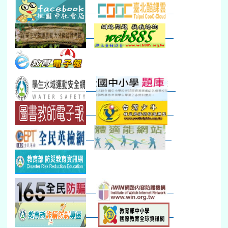
八九年級返校8-9
防災演練工作分配及..
30
31
1
2
3
4
5
本週_健康檢查週
各班器材負責人訓練
發放班級書箱及晨讀...
技藝教育學程說明會...
12:30幹部訓練
七年級新生健檢
桃園市語文競賽
本週_友善校園週
收學生證、換補教科...
晨讀1
技藝1
本週_圖書館開放借...
開學日
晨讀2
本週_新書展
班週
第一週
超額比序暨免試入學..