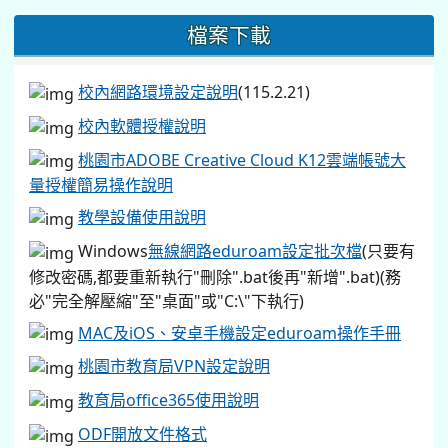
檔案下載
校內網路環境設定說明
(115.2.21)
校內軟體授權說明
桃園市ADOBE Creative Cloud K12雲端帳號大
量授權簡易操作說明
教學設備使用說明
Windows
無線網路eduroam設定批次檔
(只要有
修改密碼,都要重新執行"刪除".bat後再"新增".bat)(務
必"完全解壓縮"至"桌面"或"C:\"下執行)
MAC及iOS、安卓手機設定eduroam操作手冊
桃園市教育局VPN設定說明
教育局office365使用說明
ODF開放文件格式