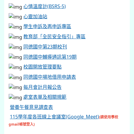
心情溫度計(BSRS-5)
心靈加油站
學生申訴及再申訴專區
教育部「全民安全指引」專區
同德國中第23期校刊
同德國中輔導通訊第19期
校園開放管理要點
同德國中場地借用申請表
每月會計月報公告
處室表單及相關規範
營養午餐意見調查表
115學年度各班線上會議室(Google_Meet)
(請使用學校
gmail帳號登入)