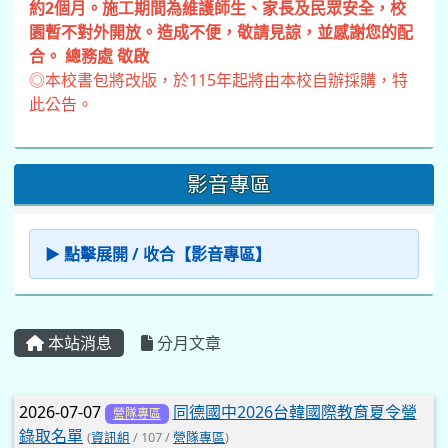
約2個月。施工期間為維護師生、家長及民眾安全，校
園暫不對外開放。造成不便，敬請見諒，並感謝您的配
合。 總務處 敬啟
◎本校書包將改版，於115年起將由本校自辦採購，特
此公告。
影音專區
▶ 點擊展開 / 收合【影音專區】
本站消息
分月文章
文章列表
2026-07-07
同德國中2026台韓國際教育夏令營
營隊專區
錄取名單
(
資訊組
/ 107 /
營隊專區
)