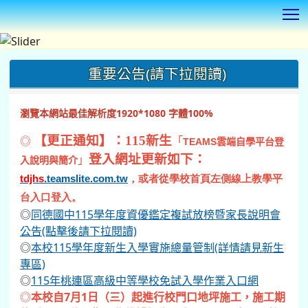
T
:::
重要公告(請下拉閱讀)
瀏覽本網站最佳解析度1920*1080 字體100%
◎
【更正通知】：115新生
「
TEAMS
雲端自學平台登
登入網址更新如下：
」
入說明與簡介
tdjhs
.teamslite.com.tw
，或者從學校首頁左側線上教學平
台入口登入。
◎
同德國中115學年度資優鑑定複試放榜暨家長說明會
公告(點擊後請下拉閱讀)
◎
本校115學年度新生入學實施總量管制(詳情請見新生
專區)
◎
115年桃連區高級中等學校免試入學作業入口網
◎
本校自7月1日（三）起進行校門口地坪施工，施工期