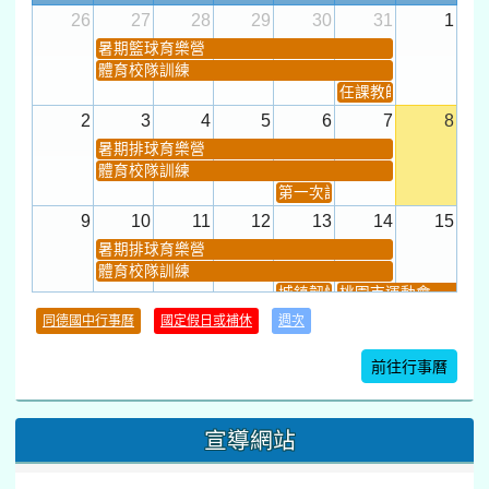
26
27
28
29
30
31
1
暑期籃球育樂營
體育校隊訓練
任課教師抽籤 (12:30~).
2
3
4
5
6
7
8
暑期排球育樂營
體育校隊訓練
第一次課發會 (12:30~)
9
10
11
12
13
14
15
暑期排球育樂營
體育校隊訓練
城鎮韌性(防空)演習
桃園市運動會
學習扶助課程結束
同德國中行事曆
國定假日或補休
週次
暑期輔導課結束
暑期體育育樂營結束
前往行事曆
16
17
18
19
20
21
22
桃園市運動會
宣導網站
弦樂團暑訓
數感實驗夏令營(整天)
23
24
25
26
27
28
29