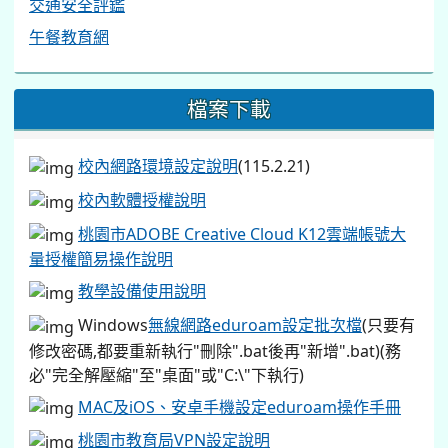
交通安全評鑑
午餐教育網
檔案下載
校內網路環境設定說明
(115.2.21)
校內軟體授權說明
桃園市ADOBE Creative Cloud K12雲端帳號大
量授權簡易操作說明
教學設備使用說明
Windows
無線網路eduroam設定批次檔
(只要有
修改密碼,都要重新執行"刪除".bat後再"新增".bat)(務
必"完全解壓縮"至"桌面"或"C:\"下執行)
MAC及iOS、安卓手機設定eduroam操作手冊
桃園市教育局VPN設定說明