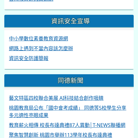
資訊安全宣導
中小學數位素養教育資源網
網路上遇到不當內容該怎麼辦
資訊安全防護簡報
同德新聞
藝文特區四校聯合美展 AI科技結合創作吸睛
桃園教育局公布「國中會考成績」 同德等5校學生分享
多元適性亮眼成果
教育薪火相傳 校長布達典禮87人異動│T-NEWS聯播網
聚焦智慧創新 桃園市舉辦113學年校長布達典禮