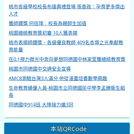
桃市各級學校校長布達典禮登場 張善政：孕育更多傑出
人才
獲師鐸獎 何信璋︰校長為親師生加值
桃園總統教育獎初審 10人獲表揚
桃市表揚師鐸獎、各級優良教師 409名杏壇之光奉獻教
育能量
在0.1視力微光中奔向夢想同德國中林家萱獲總統教育獎
桃園市同德國中交通安全宣導
AMC8測驗台灣3人滿分 他從漫畫培養數學興趣
生命教育績優人員-桃園市立同德國民中學李孟臻衛生組
長
同德國中914班 大隊接力連3冠
本站QRCode