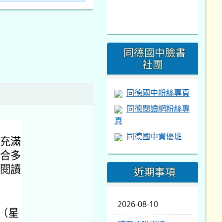
同德國中資優班
充滿
合多
閱讀
近期事項
2026-08-10
日（星
體育校隊訓練
50
暑期排球育樂營
具備基
2026-08-13
城鎮韌性(防空)演習
2026-08-14
。
暑期輔導課結束
起開
0526
學習扶助課程結束