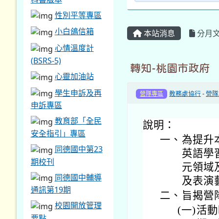
說明：
安全指引」專區
一、
為提升
同德國中第23
英語學
期校刊
元領域
同德國中輔導
及表演
通訊第19期
二、
旨揭營
校園開放管理
(一)
活動
要點
期四
同德國中場地
分。
借用申請表
(二)
活動
每月會計月報
本英
公告
(三)
活動
處室表單及相
號）
關規範
(四)
招生
營養午餐意見調查表
(五)
報名
115學年度各班線上
放線