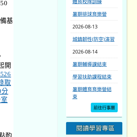
之錄取
暑期體育育樂營結
0分
束
公室
前往行事曆
閱讀學習專區
點酌
桃園市閱讀計畫網
站
桃園市立圖書館
台灣雲端書庫
電子書服務平台
評鑑訪視