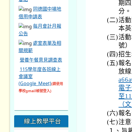
會議室
a6
(Google_Meet)
(請使用
電子
學校gmail帳號登入)
至1
（文
(六)
報名
線上教學平台
(七)
注意
１、
旨
AILEAD、翰林
扣
TEAMS、
２、
旨
SmartReading適性
閱讀由此進入
關於同德
學校簡介
學校願景
教育目標
交通指引