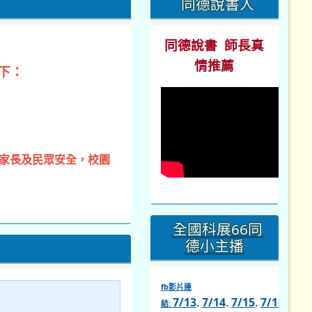
全國科展66同
德小主播
fb影片連
7/13
.
7/14
.
7/15
.
7/16
.
7/1
結:
link
to
https://www.facebook.com/s
同德國中臉書
社團
同德國中粉絲專頁
同德閱讀網粉絲專
頁