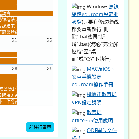
eduroam操作手冊
會議14:00-16...
桃園市教育局
返校8-9
VPN設定說明
工作分配及...
4
5
教育局
新生健檢
桃園市語文競賽複決...
office365使用說明
前往行事曆
ODF開放文件
格式
暨免試入學...
辦公室印表機
驅動程式
●
設定說明
(115.2.21)
防毒軟體教育
局授權版
國民中小學學
生學習評量及作業使
用生成式人工智慧注
意事項