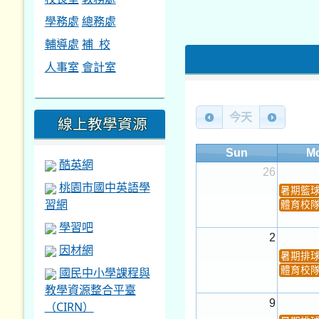
桃園市國中英語學
暑期籃
習網
體育校
學習吧
2
因材網
暑期排
體育校
國民中小學課程與
教學資源整合平臺
9
（CIRN）
暑期排
台北酷課雲
體育校
均一教學平台
PaGamO
16
桃園市運動會
弦樂團
數感實驗
23
打擊樂