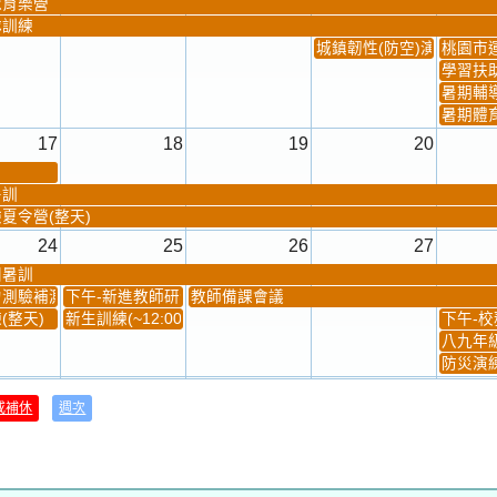
測驗補測(...
下午-新進教師研習
教師備課會議
(整天)
新生訓練(~12:00)
下午-校務
八九年級
防災演練
31
1
2
3
或補休
週次
材負責人訓練
發放班級書箱及晨讀...
技藝教育學程說明會...
12:30幹部訓練
七年級
、換補教科...
晨讀1
技藝1
晨讀2
班週
超額比序
宣導網站