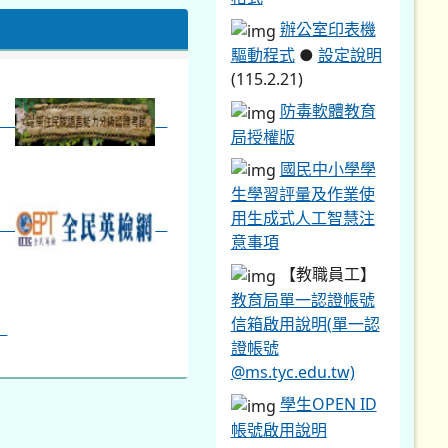
【教職員工】
教育局單一認證帳號
信箱啟用說明(單一認
證帳號
@ms.tyc.edu.tw)
學生OPEN ID
帳號啟用說明
教育部
Google 雲端教育帳
號啟用說明(帳號
@go.edu.tw)
同德國中學生
活動肖像權同意書
12年國教專區