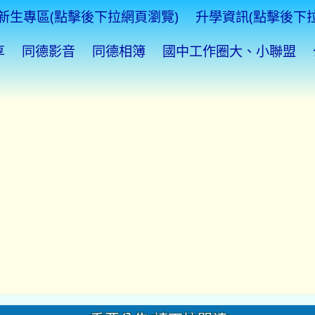
新生專區(點擊後下拉網頁瀏覽)
升學資訊(點擊後下
享
同德影音
同德相簿
國中工作圈大、小聯盟
重要公告(請下拉閱讀)
1080 字體100%
5新生
登入網址更新如
「
」
TEAMS
雲端自學平台登入說明與簡介
或者從學校首頁左側線上教學平台入口登入。
資優鑑定複試放榜暨家長說明會公告(點擊後請下拉閱讀)
入學實施總量管制(詳情請見新生專區)
等學校免試入學作業入口網
起進行校門口地坪施工，施工期約2個月。施工期間為維護師生