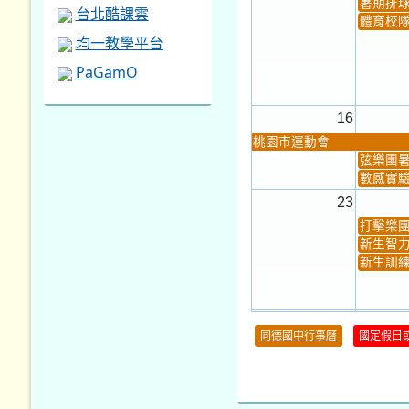
新生智力
新生訓練
30
同德國中行事曆
國定假日
本週_健康檢查週
各班器
本週_友善校園週
收學生證
本週_圖書館開放借...
開學日
本週_新書展
第一週