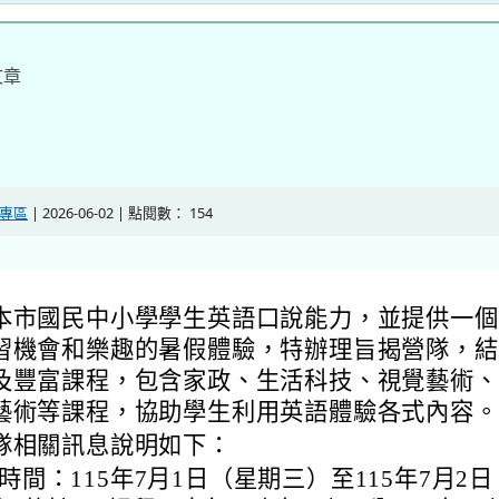
本市國民中小學學生英語口說能力，並提供一個
習機會和樂趣的暑假體驗，特辦理旨揭營隊，結
及豐富課程，包含家政、生活科技、視覺藝術、
藝術等課程，協助學生利用英語體驗各式內容。
隊相關訊息說明如下：
時間：115年7月1日（星期三）至115年7月2
）共計2日課程，自每日上午8時30分至下午3時
對象：升國小5、6年級及升國中7年級學生，
語對話能力者。
地點：本市文昌國中（桃園市桃園區民生路729
。
名額：上限66名，依報名順序錄取，額滿為止
日期：自115年6月1日（星期一）上午8時30分
上報名（網址：
https://www.beclass.com/rid=3