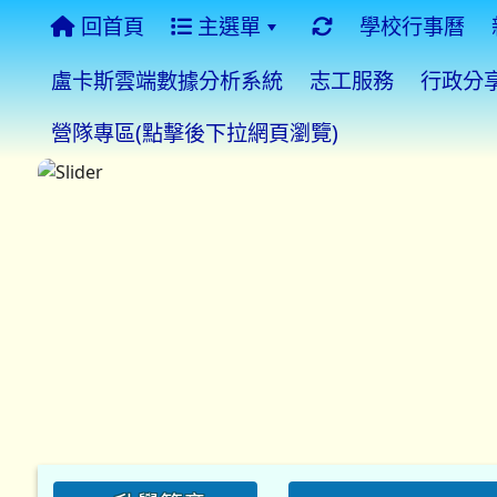
回首頁
主選單
學校行事曆
盧卡斯雲端數據分析系統
志工服務
行政分
營隊專區(點擊後下拉網頁瀏覽)
:::
:::
:::
升學簡章
115學年度升學簡章
瀏覽本網站最佳解析度1920*
專區
◎
【更正通知】：11
tdjhs
.teamslite.com.tw
，
◎
同德國中115學年度
同德資訊
◎
本校115學年度新生
◎
115年桃連區高級中
學生成績分布
◎
本校自7月1日（三）
查詢系統