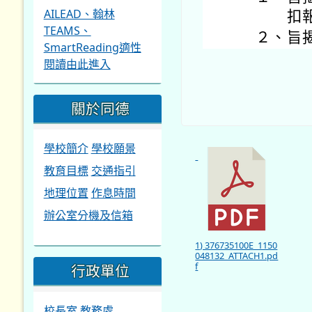
地理位置
作息時間
辦公室分機及信箱
1) 376735100E_1150
048132_ATTACH1.pd
f
行政單位
校長室
教務處
學務處
總務處
輔導處
補 校
人事室
會計室
今天
線上教學資源
Sun
M
酷英網
26