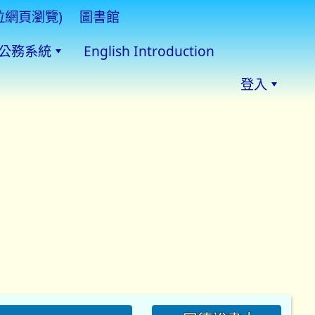
拉網頁瀏覽)
圖書館
公務系統
English Introduction
登入
:::
同德說書人
同德說書 師長真
情推薦
下：
、家長及民眾安全，校園