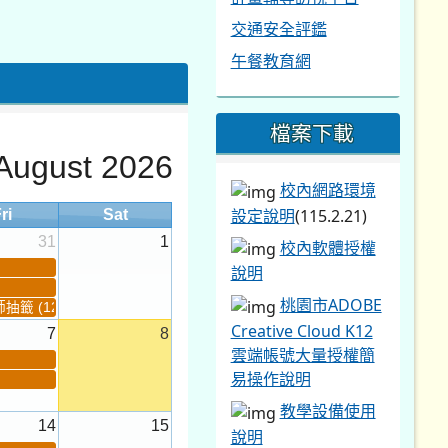
說明
桃園市ADOBE
籤 (12:30~)...
Creative Cloud K12
7
8
雲端帳號大量授權簡
易操作說明
教學設備使用
14
15
說明
Windows
無線
網路eduroam設定批
運動會
助課程結束
次檔
(只要有修改密碼,
導課結束
都要重新執行"刪
育育樂營結束
除".bat後再"新
21
22
增".bat)(務必"完全解
壓縮"至"桌
面"或"C:\"下執行)
MAC及iOS、
28
29
安卓手機設定