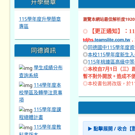
暫不對外開放。造成不便
◎本校書包將改版，於1
114學年度本
校學區及轉學注意事
項
115學年度課
程總體計畫
115學年度教
▶ 點擊展開 / 收合
科書版本
性別平等專區
小白鴿信箱
本站消息
分月
心情溫度計
(BSRS-5)
轉知-桃園市政府
心靈加油站
學生申訴及再
教務處協行
-
營隊
營隊專區
申訴專區
教育部「全民