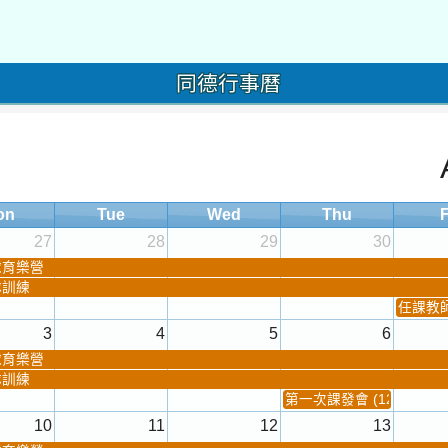
球育樂營
隊訓練
任課教師抽
3
4
5
6
球育樂營
隊訓練
第一次課發會 (12:30~)
10
11
12
13
球育樂營
隊訓練
城鎮韌性(防空)演習
桃園市
學習扶
暑期輔
暑期體
17
18
19
20
暑訓
夏令營(整天)
24
25
26
27
團暑訓