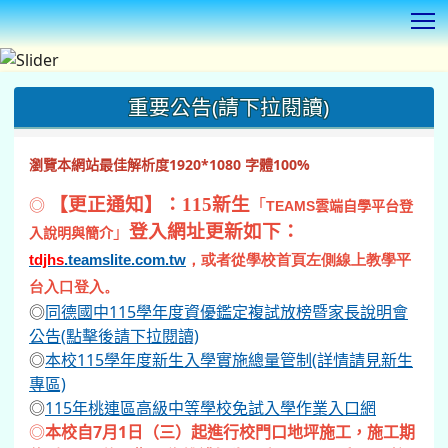
T
:::
重要公告(請下拉閱讀)
瀏覽本網站最佳解析度1920*1080 字體100%
◎
【更正通知】：115新生
「
TEAMS
雲端自學平台登
登入網址更新如下：
」
入說明與簡介
tdjhs
.teamslite.com.tw
，或者從學校首頁左側線上教學平
台入口登入。
◎
同德國中115學年度資優鑑定複試放榜暨家長說明會
公告(點擊後請下拉閱讀)
◎
本校115學年度新生入學實施總量管制(詳情請見新生
專區)
◎
115年桃連區高級中等學校免試入學作業入口網
◎
本校自7月1日（三）起進行校門口地坪施工，施工期