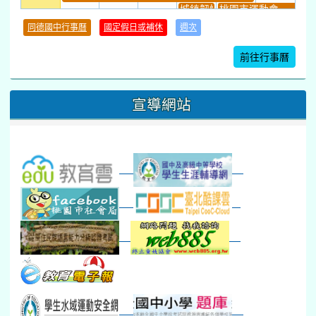
城鎮韌性(防空)演習
桃園市運動會
學習扶助課程結束
同德國中行事曆
國定假日或補休
週次
暑期輔導課結束
暑期體育育樂營結束
前往行事曆
16
17
18
19
20
21
22
桃園市運動會
宣導網站
弦樂團暑訓
數感實驗夏令營(整天)
23
24
25
26
27
28
29
打擊樂團暑訓
新生智力測驗補測(...
下午-新進教師研習
教師備課會議
新生訓練(整天)
新生訓練(~12:00)
下午-校務會議14:00-16
八九年級返校8-9
防災演練工作分配及..
30
31
1
2
3
4
5
本週_健康檢查週
各班器材負責人訓練
發放班級書箱及晨讀...
技藝教育學程說明會...
12:30幹部訓練
七年級新生健檢
桃園市語文競賽
本週_友善校園週
收學生證、換補教科...
晨讀1
技藝1
本週_圖書館開放借...
開學日
晨讀2
本週_新書展
班週
第一週
超額比序暨免試入學..