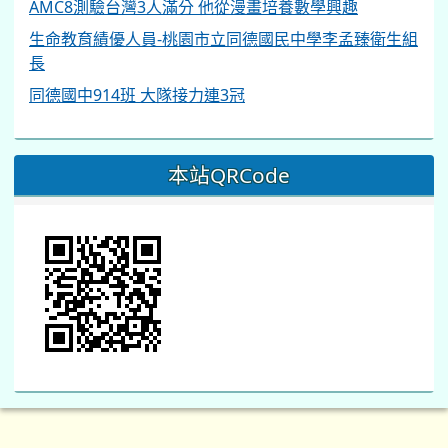
AMC8測驗台灣3人滿分 他從漫畫培養數學興趣
生命教育績優人員-桃園市立同德國民中學李孟臻衛生組
長
同德國中914班 大隊接力連3冠
本站QRCode