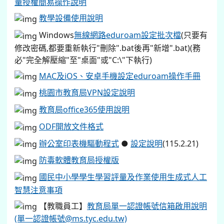
量授權簡易操作說明
教學設備使用說明
Windows
無線網路eduroam設定批次檔
(只要有
修改密碼,都要重新執行"刪除".bat後再"新增".bat)(務
必"完全解壓縮"至"桌面"或"C:\"下執行)
MAC及iOS、安卓手機設定eduroam操作手冊
桃園市教育局VPN設定說明
教育局office365使用說明
ODF開放文件格式
辦公室印表機驅動程式
●
設定說明
(115.2.21)
防毒軟體教育局授權版
國民中小學學生學習評量及作業使用生成式人工
智慧注意事項
【教職員工】
教育局單一認證帳號信箱啟用說明
(單一認證帳號@ms.tyc.edu.tw)