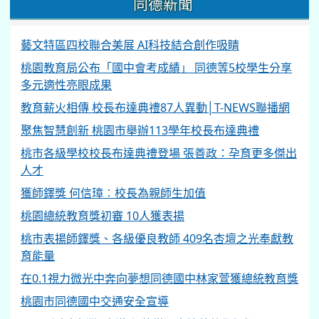
同德新聞
藝文特區四校聯合美展 AI科技結合創作吸睛
桃園教育局公布「國中會考成績」 同德等5校學生分享
多元適性亮眼成果
教育薪火相傳 校長布達典禮87人異動│T-NEWS聯播網
聚焦智慧創新 桃園市舉辦113學年校長布達典禮
桃市各級學校校長布達典禮登場 張善政：孕育更多傑出
人才
獲師鐸獎 何信璋︰校長為親師生加值
桃園總統教育獎初審 10人獲表揚
桃市表揚師鐸獎、各級優良教師 409名杏壇之光奉獻教
育能量
在0.1視力微光中奔向夢想同德國中林家萱獲總統教育獎
桃園市同德國中交通安全宣導