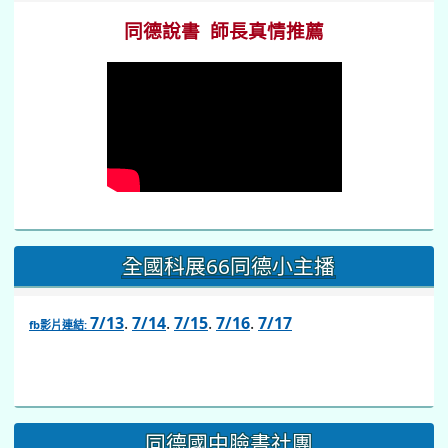
同德說書 師長真情推薦
全國科展66同德小主播
7/13
.
7/14
.
7/15
.
7/16
.
7/17
fb影片連結:
link
to
https://www.facebook.com/share/v/1BsLSkstia/
同德國中臉書社團