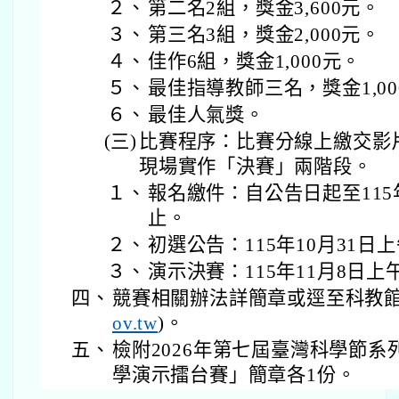
２、
第二名2組，獎金3,600元。
３、
第三名3組，獎金2,000元。
４、
佳作6組，獎金1,000元。
５、
最佳指導教師三名，獎金1,00
６、
最佳人氣獎。
(三)
比賽程序：比賽分線上繳交影
現場實作「決賽」兩階段。
１、
報名繳件：自公告日起至115年
止。
２、
初選公告：115年10月31日上
３、
演示決賽：115年11月8日上
四、
競賽相關辦法詳簡章或逕至科教館
ov.tw
)。
五、
檢附2026年第七屆臺灣科學節系列
學演示擂台賽」簡章各1份。