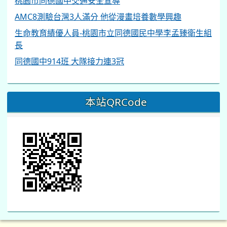
桃園市同德國中交通安全宣導
AMC8測驗台灣3人滿分 他從漫畫培養數學興趣
生命教育績優人員-桃園市立同德國民中學李孟臻衛生組
長
同德國中914班 大隊接力連3冠
本站QRCode