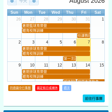
August 2026
今天
Sun
Mon
Tue
Wed
Thu
Fri
Sat
26
27
28
29
30
31
1
暑期籃球育樂營
體育校隊訓練
任課教師抽籤 (12:30~).
2
3
4
5
6
7
8
暑期排球育樂營
體育校隊訓練
第一次課發會 (12:30~)
9
10
11
12
13
14
15
暑期排球育樂營
體育校隊訓練
城鎮韌性(防空)演習
桃園市運動會
學習扶助課程結束
同德國中行事曆
國定假日或補休
週次
暑期輔導課結束
暑期體育育樂營結束
前往行事曆
16
17
18
19
20
21
22
桃園市運動會