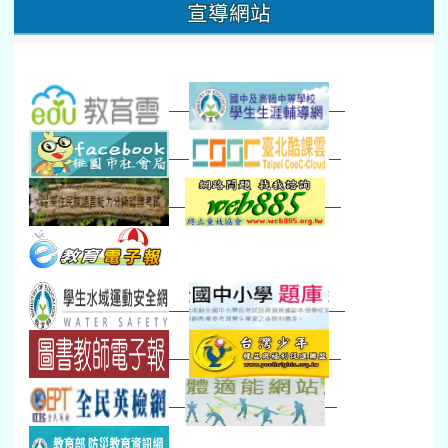
宣導網站
弦樂團暑訓
數感實驗夏令營(整天)
23
24
25
26
27
28
29
打擊樂團暑訓
新生智力測驗補測(...
下午-新進教師研習
教師備課會議
新生訓練(整天)
新生訓練(~12:00)
下午-校務會議14:00-16
八九年級返校8-9
防災演練工作分配及..
30
31
1
2
3
4
5
本週_健康檢查週
各班器材負責人訓練
發放班級書箱及晨讀...
技藝教育學程說明會...
12:30幹部訓練
七年級新生健檢
桃園市語文競賽
本週_友善校園週
收學生證、換補教科...
晨讀1
技藝1
本週_圖書館開放借...
開學日
晨讀2
本週_新書展
班週
第一週
超額比序暨免試入學..