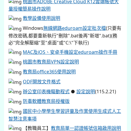
桃園市ADOBE Creative Cloud K12雲端帳號大
量授權簡易操作說明
教學設備使用說明
Windows
無線網路eduroam設定批次檔
(只要有
修改密碼,都要重新執行"刪除".bat後再"新增".bat)(務
必"完全解壓縮"至"桌面"或"C:\"下執行)
MAC及iOS、安卓手機設定eduroam操作手冊
桃園市教育局VPN設定說明
教育局office365使用說明
ODF開放文件格式
辦公室印表機驅動程式
●
設定說明
(115.2.21)
防毒軟體教育局授權版
國民中小學學生學習評量及作業使用生成式人工
智慧注意事項
【教職員工】
教育局單一認證帳號信箱啟用說明