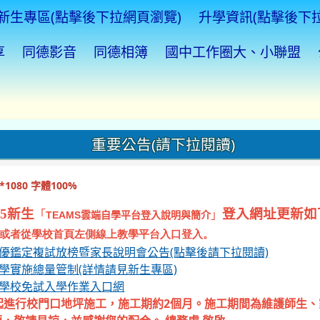
新生專區(點擊後下拉網頁瀏覽)
升學資訊(點擊後下
享
同德影音
同德相簿
國中工作圈大、小聯盟
重要公告(請下拉閱讀)
1080 字體100%
5新生
登入網址更新如
「
」
TEAMS
雲端自學平台登入說明與簡介
或者從學校首頁左側線上教學平台入口登入。
資優鑑定複試放榜暨家長說明會公告(點擊後請下拉閱讀)
入學實施總量管制(詳情請見新生專區)
等學校免試入學作業入口網
起進行校門口地坪施工，施工期約2個月。施工期間為維護師生