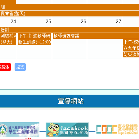
暑訓
夏令營(整天)
24
25
26
27
團暑訓
測驗補測(...
下午-新進教師研習
教師備課會議
(整天)
新生訓練(~12:00)
下午-校務
八九年級
防災演練
31
1
2
3
或補休
週次
材負責人訓練
發放班級書箱及晨讀...
技藝教育學程說明會...
12:30幹部訓練
七年級
、換補教科...
晨讀1
技藝1
晨讀2
班週
超額比序
宣導網站