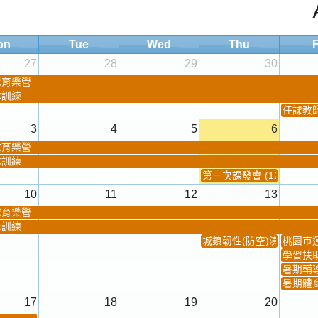
on
Tue
Wed
Thu
F
27
28
29
30
球育樂營
隊訓練
任課教師抽
3
4
5
6
球育樂營
隊訓練
第一次課發會 (12:30~)
10
11
12
13
球育樂營
隊訓練
城鎮韌性(防空)演習
桃園市
學習扶
暑期輔
暑期體
17
18
19
20