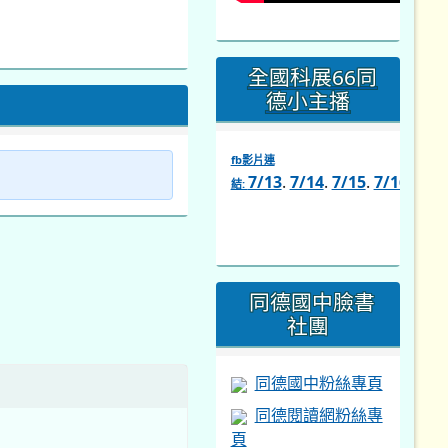
全國科展66同
德小主播
fb影片連
7/13
.
7/14
.
7/15
.
7/16
.
7/1
結:
link
to
https://www.facebook.com/s
同德國中臉書
社團
同德國中粉絲專頁
同德閱讀網粉絲專
頁