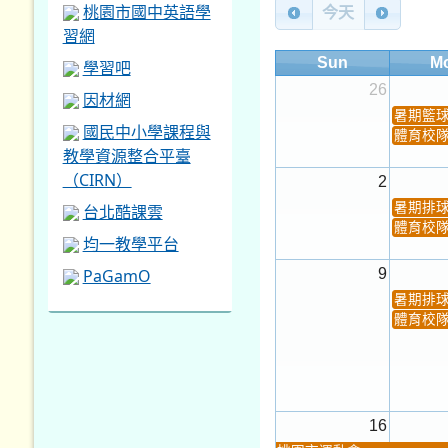
桃園市國中英語學
今天
習網
Sun
M
學習吧
26
因材網
暑期籃
國民中小學課程與
體育校
教學資源整合平臺
（CIRN）
2
暑期排
台北酷課雲
體育校
均一教學平台
PaGamO
9
暑期排
體育校
16