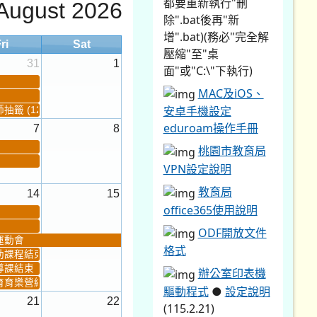
都要重新執行"刪
August 2026
除".bat後再"新
增".bat)(務必"完全解
ri
Sat
壓縮"至"桌
31
1
面"或"C:\"下執行)
MAC及iOS、
安卓手機設定
籤 (12:30~)...
eduroam操作手冊
7
8
桃園市教育局
VPN設定說明
教育局
14
15
office365使用說明
ODF開放文件
運動會
格式
助課程結束
導課結束
辦公室印表機
育育樂營結束
驅動程式
●
設定說明
21
22
(115.2.21)