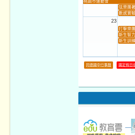
桃園市運動會
弦樂團
數感實驗
23
打擊樂
新生智力
新生訓練
30
同德國中行事曆
國定假日
本週_健康檢查週
各班器
本週_友善校園週
收學生證
本週_圖書館開放借...
開學日
本週_新書展
第一週