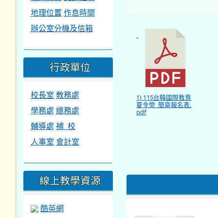
地理位置
作息時間
辦公室分機及信箱
行政單位
校長室
教務處
1) 115台韓國際教育
夏令營_簡章報名表.
學務處
總務處
pdf
輔導處
補 校
人事室
會計室
線上教學資源
酷英網