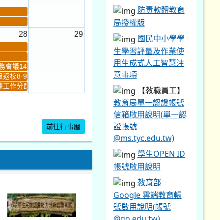
防毒軟體教育
局授權版
28
29
國民中小學學
生學習評量及作業使
用生成式人工智慧注
會議14:00-16...
意事項
返校8-9
工作分配及...
【教職員工】
4
5
教育局單一認證帳號
新生健檢
桃園市語文競賽複決...
信箱啟用說明(單一認
證帳號
前往行事曆
@ms.tyc.edu.tw)
暨免試入學...
學生OPEN ID
帳號啟用說明
教育部
Google 雲端教育帳
號啟用說明(帳號
@go.edu.tw)