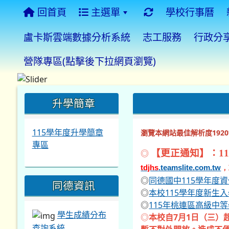
回首頁
主選單
學校行事曆
盧卡斯雲端數據分析系統
志工服務
行政分
營隊專區(點擊後下拉網頁瀏覽)
:::
:::
:::
升學簡章
115學年度升學簡章
瀏覽本網站最佳解析度1920*
專區
◎
【更正通知】：11
tdjhs
.teamslite.com.tw
，
◎
同德國中115學年度
同德資訊
◎
本校115學年度新生
◎
115年桃連區高級中
學生成績分布
◎
本校自7月1日（三）
查詢系統