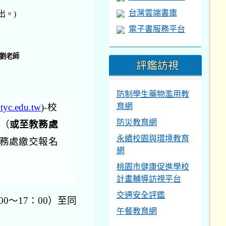
台灣雲端書庫
出。)
電子書服務平台
 劉老師
評鑑訪視
防制學生藥物濫用教
育網
.tyc.edu.tw
)-校
防災教育網
（
或至教務處
永續校園與環境教育
務處繳交報名
網
桃園市健康促進學校
計畫輔導訪視平台
交通安全評鑑
0～17：00）
至同
午餐教育網