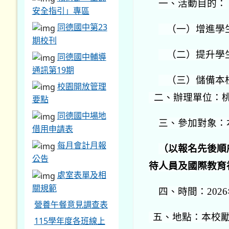
一、活動目的：
安全指引」專區
同德國中第23
（一）增進學
期校刊
（二）提升學
同德國中輔導
通訊第19期
（三）儲備本
校園開放管理
二、辦理單位：
要點
同德國中場地
三、參加對象：本
借用申請表
每月會計月報
（以報名先後順
公告
待人員及國際教育
處室表單及相
關規範
四、時間：202
營養午餐意見調查表
五、地點：本校
115學年度各班線上