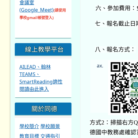
會議室
六、參加費用：
(Google_Meet)
(請使用
學校gmail帳號登入)
七、報名截止日期
線上教學平台
八、報名方式：
AILEAD、翰林
TEAMS、
SmartReading適性
閱讀由此進入
關於同德
方式2：掃描右方Q
學校簡介
學校願景
德國中教務處確認
教育目標
交通指引