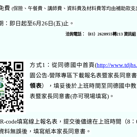
免費
(
保險、午餐費、講師費、資料費及材料費等均由補助款支
：即日起至6月26日(五)止。
洽詢電話：（03）2628955轉213 資訊組
方式1：
從同德國中首頁(
http://www.tdjhs
園公告-營隊專區
下載報名表暨家長同意書
領表
）
，填妥後於上班時間
至同德國中教
表暨家長同意書(亦可現場填寫)。
R-code填寫線上報名表，提交後
儘速在上班時間（8：0
資料無誤後，填寫紙本家長同意書。