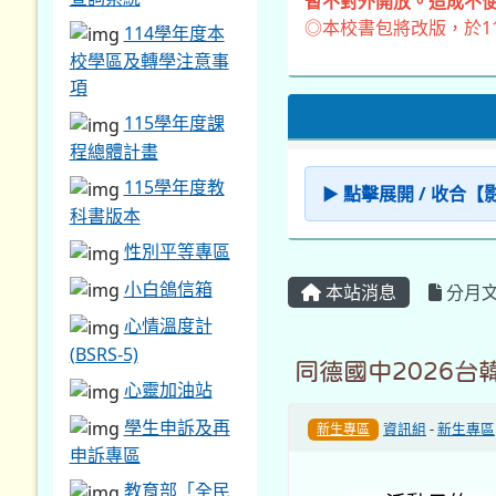
暫不對外開放。造成不便
◎本校書包將改版，於1
114學年度本
校學區及轉學注意事
項
115學年度課
程總體計畫
115學年度教
▶ 點擊展開 / 收合
科書版本
性別平等專區
小白鴿信箱
本站消息
分月
心情溫度計
(BSRS-5)
同德國中2026台
心靈加油站
學生申訴及再
資訊組
-
新生專區
新生專區
申訴專區
教育部「全民