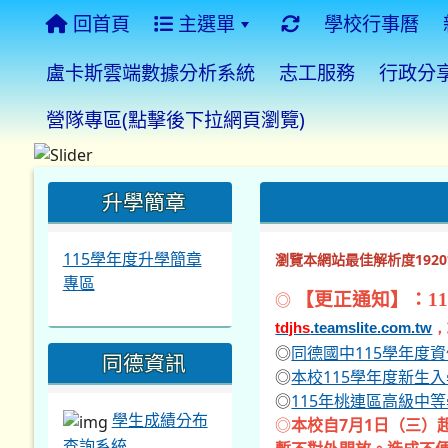
回首頁
主選單
學校行事曆
盧卡斯雲端數據分析系統
志工服務
行政分
營隊專區(點擊後下拉網頁瀏覽)
:::
:::
:::
升學簡章
115學年度升學簡章
瀏覽本網站最佳解析度1920*
專區
◎
【更正通知】：11
tdjhs
.teamslite.com.tw
，
◎
同德國中115學年度
同德資訊
◎
本校115學年度新生
◎
115年桃連區高級中
學生成績分布
◎
本校自7月1日（三）
查詢系統