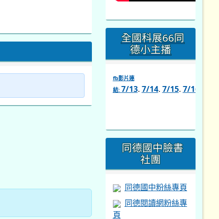
全國科展66同
德小主播
fb影片連
7/13
.
7/14
.
7/15
.
7/16
.
7/1
結:
link
to
https://www.facebook.com/s
同德國中臉書
社團
同德國中粉絲專頁
同德閱讀網粉絲專
頁