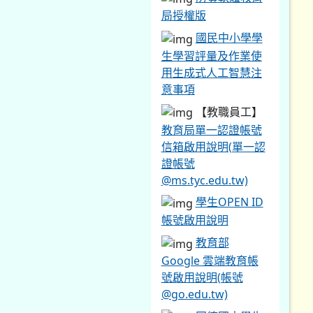
局授權版
國民中小學學
生學習評量及作業使
用生成式人工智慧注
意事項
【教職員工】
教育局單一認證帳號
信箱啟用說明(單一認
證帳號
@ms.tyc.edu.tw)
學生OPEN ID
帳號啟用說明
教育部
Google 雲端教育帳
號啟用說明(帳號
@go.edu.tw)