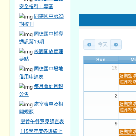
安全指引」專區
同德國中第23
期校刊
同德國中輔導
通訊第19期
今天
校園開放管理
要點
Sun
M
26
同德國中場地
借用申請表
暑期籃
體育校
每月會計月報
公告
2
處室表單及相
暑期排
體育校
關規範
營養午餐意見調查表
9
115學年度各班線上
暑期排