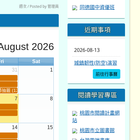
週次 / Posted by 管理員
同德國中資優班
近期事項
August 2026
2026-08-13
ri
Sat
城鎮韌性(防空)演習
31
1
前往行事曆
籤 (12:30~)...
閱讀學習專區
7
8
桃園市閱讀計畫網
站
14
15
桃園市立圖書館