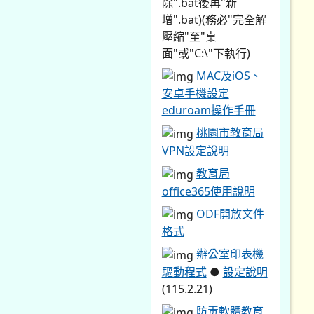
除".bat後再"新
增".bat)(務必"完全解
壓縮"至"桌
面"或"C:\"下執行)
MAC及iOS、
安卓手機設定
eduroam操作手冊
桃園市教育局
VPN設定說明
教育局
office365使用說明
ODF開放文件
格式
辦公室印表機
驅動程式
●
設定說明
(115.2.21)
防毒軟體教育