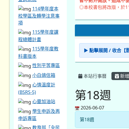
暫不對外開放。造成不便
◎本校書包將改版，於1
114學年度本
校學區及轉學注意事
項
115學年度課
程總體計畫
115學年度教
▶ 點擊展開 / 收合
科書版本
性別平等專區
小白鴿信箱
本站行事曆
新增
心情溫度計
第18週
(BSRS-5)
心靈加油站
2026-06-07
學生申訴及再
申訴專區
第18週
教育部「全民