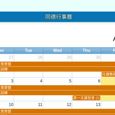
同德行事曆
on
Tue
Wed
Thu
F
27
28
29
30
球育樂營
隊訓練
任課教師抽
3
4
5
6
球育樂營
隊訓練
第一次課發會 (12:30~)
10
11
12
13
球育樂營