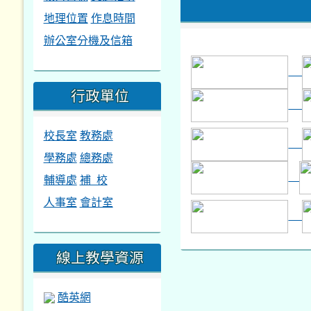
地理位置
作息時間
辦公室分機及信箱
行政單位
校長室
教務處
學務處
總務處
輔導處
補 校
人事室
會計室
線上教學資源
酷英網