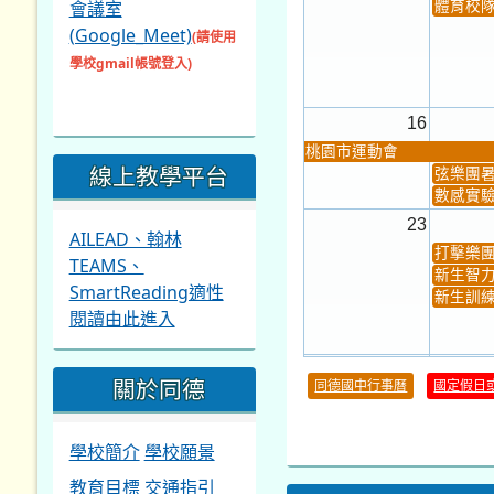
會議室
體育校
(Google_Meet)
(請使用
學校gmail帳號登入)
16
桃園市運動會
線上教學平台
弦樂團
數感實驗
23
AILEAD、翰林
打擊樂
TEAMS、
新生智力
SmartReading適性
新生訓練
閱讀由此進入
30
關於同德
同德國中行事曆
國定假日
本週_健康檢查週
各班器
本週_友善校園週
收學生證
本週_圖書館開放借...
開學日
學校簡介
學校願景
本週_新書展
教育目標
交通指引
第一週