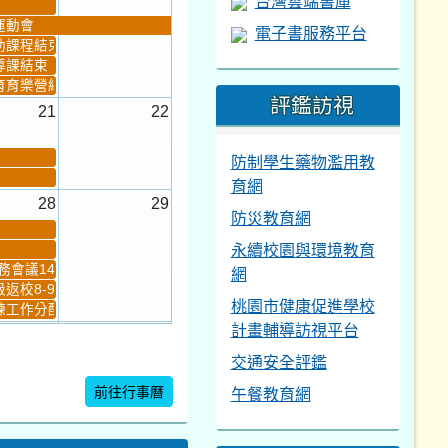
台灣雲端書庫
運動會
電子書服務平台
助課程結束
導課結束
育育樂營結束
評鑑訪視
21
22
防制學生藥物濫用教
育網
28
29
防災教育網
永續校園與環境教育
會議14:00-16...
網
返校8-9
桃園市健康促進學校
工作分配及...
計畫輔導訪視平台
4
5
交通安全評鑑
新生健檢
桃園市語文競賽複決...
前往行事曆
午餐教育網
暨免試入學...