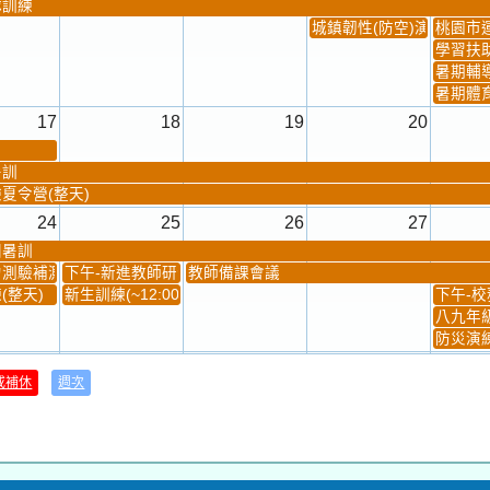
隊訓練
城鎮韌性(防空)演習
桃園市
學習扶
暑期輔
暑期體
17
18
19
20
暑訓
夏令營(整天)
24
25
26
27
團暑訓
測驗補測(...
下午-新進教師研習
教師備課會議
(整天)
新生訓練(~12:00)
下午-校務
八九年級
防災演練
31
1
2
3
或補休
週次
材負責人訓練
發放班級書箱及晨讀...
技藝教育學程說明會...
12:30幹部訓練
七年級
、換補教科...
晨讀1
技藝1
晨讀2
班週
超額比序