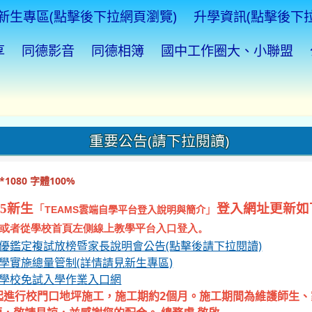
新生專區(點擊後下拉網頁瀏覽)
升學資訊(點擊後下
享
同德影音
同德相簿
國中工作圈大、小聯盟
重要公告(請下拉閱讀)
1080 字體100%
5新生
登入網址更新如
「
」
TEAMS
雲端自學平台登入說明與簡介
或者從學校首頁左側線上教學平台入口登入。
資優鑑定複試放榜暨家長說明會公告(點擊後請下拉閱讀)
入學實施總量管制(詳情請見新生專區)
等學校免試入學作業入口網
起進行校門口地坪施工，施工期約2個月。施工期間為維護師生