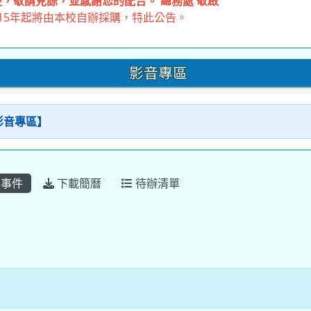
，敬請見諒，並感謝您的配合。 總務處 敬啟
15年起將由本校自辦採購，特此公告。
影音專區
【影音專區】
事件
下載簡曆
待辦清單