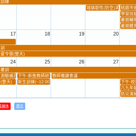
隊訓練
城鎮韌性(防空)演習
桃園市
學習扶
暑期輔
暑期體
17
18
19
20
暑訓
夏令營(整天)
24
25
26
27
團暑訓
測驗補測(...
下午-新進教師研習
教師備課會議
(整天)
新生訓練(~12:00)
下午-校務
八九年級
防災演練
31
1
2
3
或補休
週次
材負責人訓練
發放班級書箱及晨讀...
技藝教育學程說明會...
12:30幹部訓練
七年級
、換補教科...
晨讀1
技藝1
晨讀2
班週
超額比序