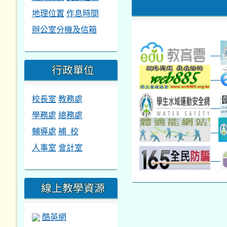
地理位置
作息時間
辦公室分機及信箱
行政單位
校長室
教務處
學務處
總務處
輔導處
補 校
人事室
會計室
線上教學資源
酷英網