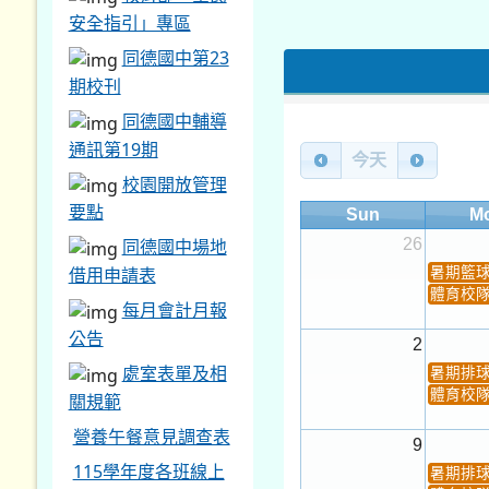
安全指引」專區
同德國中第23
期校刊
同德國中輔導
通訊第19期
今天
校園開放管理
要點
Sun
M
26
同德國中場地
借用申請表
暑期籃
體育校
每月會計月報
公告
2
處室表單及相
暑期排
體育校
關規範
營養午餐意見調查表
9
115學年度各班線上
暑期排