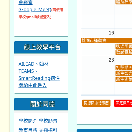
會議室
體育校
(Google_Meet)
(請使用
學校gmail帳號登入)
16
桃園市運動會
線上教學平台
弦樂團
數感實驗
23
AILEAD、翰林
打擊樂
TEAMS、
新生智力
SmartReading適性
新生訓練
閱讀由此進入
30
關於同德
同德國中行事曆
國定假日
本週_健康檢查週
各班器
本週_友善校園週
收學生證
本週_圖書館開放借...
開學日
學校簡介
學校願景
本週_新書展
教育目標
交通指引
第一週