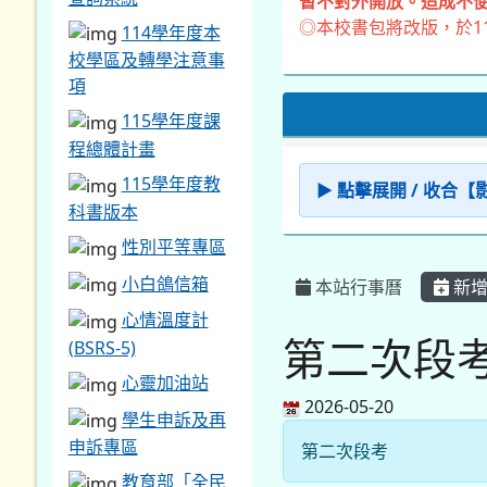
暫不對外開放。造成不便
◎本校書包將改版，於1
114學年度本
校學區及轉學注意事
項
115學年度課
程總體計畫
115學年度教
▶ 點擊展開 / 收合
科書版本
性別平等專區
小白鴿信箱
本站行事曆
新增
心情溫度計
第二次段
(BSRS-5)
心靈加油站
2026-05-20
學生申訴及再
申訴專區
第二次段考
教育部「全民