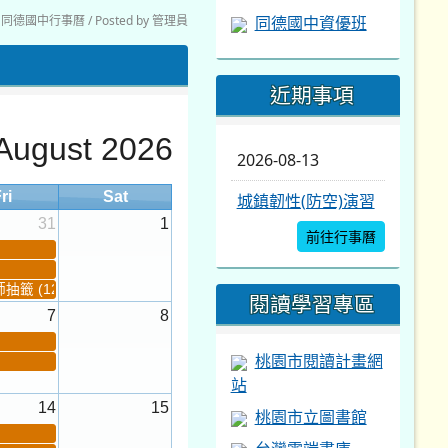
同德國中行事曆 / Posted by 管理員
同德國中資優班
近期事項
August 2026
2026-08-13
ri
Sat
城鎮韌性(防空)演習
31
1
前往行事曆
籤 (12:30~)...
閱讀學習專區
7
8
桃園市閱讀計畫網
站
14
15
桃園市立圖書館