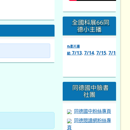
全國科展66同
德小主播
fb影片連
7/13
.
7/14
.
7/15
.
7/16
.
7/1
結:
link
to
https://www.facebook.com/s
同德國中臉書
社團
同德國中粉絲專頁
同德閱讀網粉絲專
頁