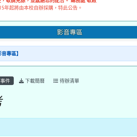
，敬請見諒，並感謝您的配合。 總務處 敬啟
15年起將由本校自辦採購，特此公告。
影音專區
【影音專區】
事件
下載簡曆
待辦清單
考