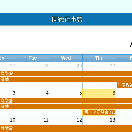
同德行事曆
on
Tue
Wed
Thu
F
27
28
29
30
球育樂營
隊訓練
任課教師抽
3
4
5
6
球育樂營
隊訓練
第一次課發會 (12:30~)
10
11
12
13
球育樂營