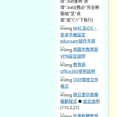
除".bat後再"新
增".bat)(務必"完全解
壓縮"至"桌
面"或"C:\"下執行)
MAC及iOS、
安卓手機設定
eduroam操作手冊
桃園市教育局
VPN設定說明
教育局
office365使用說明
ODF開放文件
格式
辦公室印表機
驅動程式
●
設定說明
(115.2.21)
防毒軟體教育