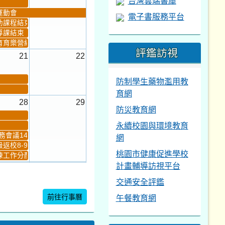
台灣雲端書庫
運動會
電子書服務平台
助課程結束
導課結束
育育樂營結束
評鑑訪視
21
22
防制學生藥物濫用教
育網
28
29
防災教育網
永續校園與環境教育
會議14:00-16...
網
返校8-9
桃園市健康促進學校
工作分配及...
計畫輔導訪視平台
4
5
交通安全評鑑
新生健檢
桃園市語文競賽複決...
前往行事曆
午餐教育網
暨免試入學...