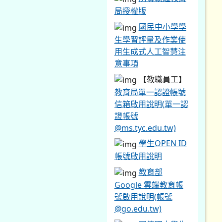
局授權版
國民中小學學
生學習評量及作業使
用生成式人工智慧注
意事項
【教職員工】
教育局單一認證帳號
信箱啟用說明(單一認
證帳號
@ms.tyc.edu.tw)
學生OPEN ID
帳號啟用說明
教育部
Google 雲端教育帳
號啟用說明(帳號
@go.edu.tw)