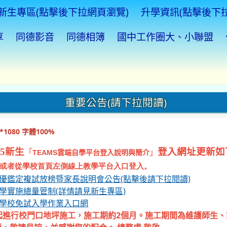
新生專區(點擊後下拉網頁瀏覽)
升學資訊(點擊後下
享
同德影音
同德相簿
國中工作圈大、小聯盟
重要公告(請下拉閱讀)
1080 字體100%
5新生
登入網址更新如
「
」
TEAMS
雲端自學平台登入說明與簡介
或者從學校首頁左側線上教學平台入口登入。
資優鑑定複試放榜暨家長說明會公告(點擊後請下拉閱讀)
入學實施總量管制(詳情請見新生專區)
等學校免試入學作業入口網
起進行校門口地坪施工，施工期約2個月。施工期間為維護師生