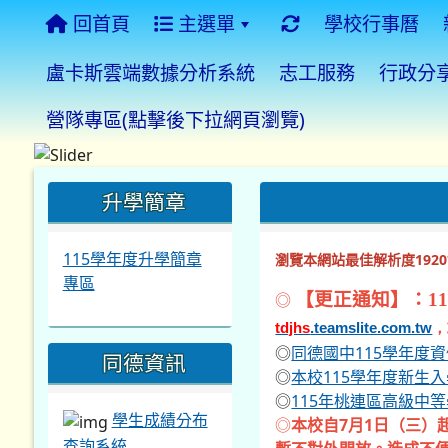
回首頁
主選單
學校行事曆
盧卡斯雲端數據分析系統
志工服務
行政分
營隊專區(點擊後下拉網頁瀏覽)
:::
:::
:::
升學簡章
115學年度升學簡章
瀏覽本網站最佳解析度1920*
專區
◎
【更正通知】：11
tdjhs
.teamslite.com.tw
，
◎
同德國中115學年度
同德資訊
◎
本校115學年度新生
◎
115年桃連區高級中
學生成績分布
◎
本校自7月1日（三）
查詢系統