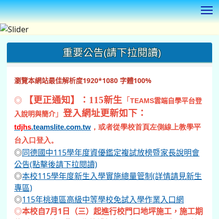
T
:::
重要公告(請下拉閱讀)
瀏覽本網站最佳解析度1920*1080 字體100%
◎
【更正通知】：115新生
「
TEAMS
雲端自學平台登
登入網址更新如下：
」
入說明與簡介
tdjhs
.teamslite.com.tw
，或者從學校首頁左側線上教學平
台入口登入。
◎
同德國中115學年度資優鑑定複試放榜暨家長說明會
公告(點擊後請下拉閱讀)
◎
本校115學年度新生入學實施總量管制(詳情請見新生
專區)
◎
115年桃連區高級中等學校免試入學作業入口網
◎
本校自7月1日（三）起進行校門口地坪施工，施工期