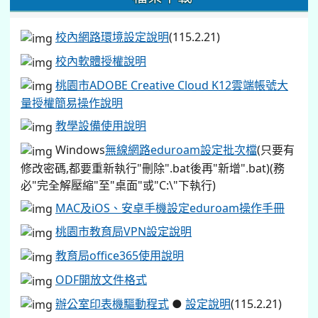
校內網路環境設定說明
(115.2.21)
校內軟體授權說明
桃園市ADOBE Creative Cloud K12雲端帳號大
量授權簡易操作說明
教學設備使用說明
Windows
無線網路eduroam設定批次檔
(只要有
修改密碼,都要重新執行"刪除".bat後再"新增".bat)(務
必"完全解壓縮"至"桌面"或"C:\"下執行)
MAC及iOS、安卓手機設定eduroam操作手冊
桃園市教育局VPN設定說明
教育局office365使用說明
ODF開放文件格式
辦公室印表機驅動程式
●
設定說明
(115.2.21)