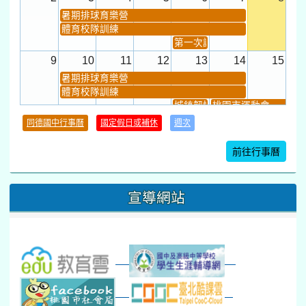
暑期排球育樂營
體育校隊訓練
第一次課發會 (12:30~)
9
10
11
12
13
14
15
暑期排球育樂營
體育校隊訓練
城鎮韌性(防空)演習
桃園市運動會
學習扶助課程結束
同德國中行事曆
國定假日或補休
週次
暑期輔導課結束
暑期體育育樂營結束
前往行事曆
16
17
18
19
20
21
22
桃園市運動會
宣導網站
弦樂團暑訓
數感實驗夏令營(整天)
23
24
25
26
27
28
29
打擊樂團暑訓
新生智力測驗補測(...
下午-新進教師研習
教師備課會議
新生訓練(整天)
新生訓練(~12:00)
下午-校務會議14:00-16
八九年級返校8-9
防災演練工作分配及..