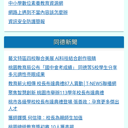
中小學數位素養教育資源網
網路上遇到不當內容該怎麼辦
資訊安全防護簡報
同德新聞
藝文特區四校聯合美展 AI科技結合創作吸睛
桃園教育局公布「國中會考成績」 同德等5校學生分享
多元適性亮眼成果
教育薪火相傳 校長布達典禮87人異動│T-NEWS聯播網
聚焦智慧創新 桃園市舉辦113學年校長布達典禮
桃市各級學校校長布達典禮登場 張善政：孕育更多傑出
人才
獲師鐸獎 何信璋︰校長為親師生加值
桃園總統教育獎初審 10人獲表揚