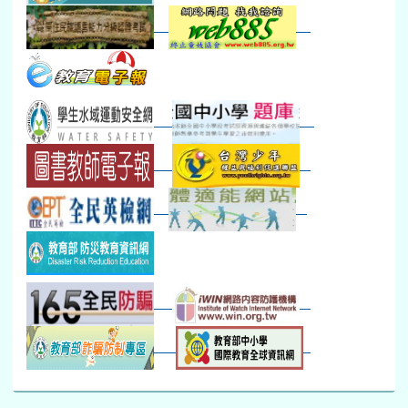
30
31
1
2
3
4
5
本週_健康檢查週
各班器材負責人訓練
發放班級書箱及晨讀...
技藝教育學程說明會...
12:30幹部訓練
七年級新生健檢
桃園市語文競賽
本週_友善校園週
收學生證、換補教科...
晨讀1
技藝1
本週_圖書館開放借...
開學日
晨讀2
本週_新書展
班週
第一週
超額比序暨免試入學..