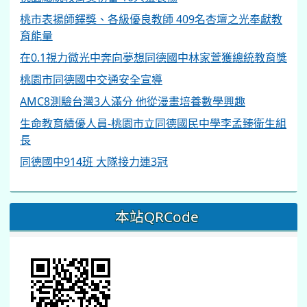
桃市表揚師鐸獎、各級優良教師 409名杏壇之光奉獻教
育能量
在0.1視力微光中奔向夢想同德國中林家萱獲總統教育獎
桃園市同德國中交通安全宣導
AMC8測驗台灣3人滿分 他從漫畫培養數學興趣
生命教育績優人員-桃園市立同德國民中學李孟臻衛生組
長
同德國中914班 大隊接力連3冠
本站QRCode