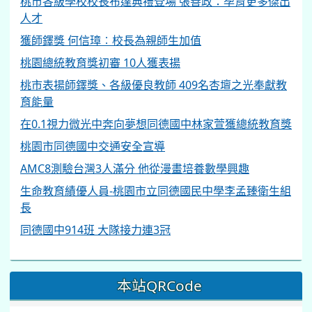
桃市各級學校校長布達典禮登場 張善政：孕育更多傑出
人才
獲師鐸獎 何信璋︰校長為親師生加值
桃園總統教育獎初審 10人獲表揚
桃市表揚師鐸獎、各級優良教師 409名杏壇之光奉獻教
育能量
在0.1視力微光中奔向夢想同德國中林家萱獲總統教育獎
桃園市同德國中交通安全宣導
AMC8測驗台灣3人滿分 他從漫畫培養數學興趣
生命教育績優人員-桃園市立同德國民中學李孟臻衛生組
長
同德國中914班 大隊接力連3冠
本站QRCode