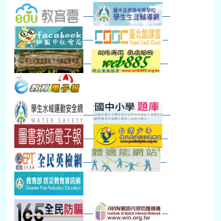
打擊樂團暑訓
新生智力測驗補測(...
下午-新進教師研習
教師備課會議
新生訓練(整天)
新生訓練(~12:00)
下午-校務會議14:00-16
八九年級返校8-9
防災演練工作分配及..
30
31
1
2
3
4
5
本週_健康檢查週
各班器材負責人訓練
發放班級書箱及晨讀...
技藝教育學程說明會...
12:30幹部訓練
七年級新生健檢
桃園市語文競賽
本週_友善校園週
收學生證、換補教科...
晨讀1
技藝1
本週_圖書館開放借...
開學日
晨讀2
本週_新書展
班週
第一週
超額比序暨免試入學..