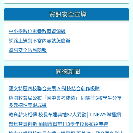
資訊安全宣導
中小學數位素養教育資源網
網路上遇到不當內容該怎麼辦
資訊安全防護簡報
同德新聞
藝文特區四校聯合美展 AI科技結合創作吸睛
桃園教育局公布「國中會考成績」 同德等5校學生分享
多元適性亮眼成果
教育薪火相傳 校長布達典禮87人異動│T-NEWS聯播網
聚焦智慧創新 桃園市舉辦113學年校長布達典禮