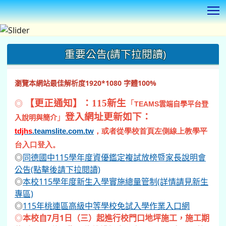
T
:::
重要公告(請下拉閱讀)
瀏覽本網站最佳解析度1920*1080 字體100%
◎
【更正通知】：115新生
「
TEAMS
雲端自學平台登
登入網址更新如下：
」
入說明與簡介
tdjhs
.teamslite.com.tw
，或者從學校首頁左側線上教學平
台入口登入。
◎
同德國中115學年度資優鑑定複試放榜暨家長說明會
公告(點擊後請下拉閱讀)
◎
本校115學年度新生入學實施總量管制(詳情請見新生
專區)
◎
115年桃連區高級中等學校免試入學作業入口網
◎
本校自7月1日（三）起進行校門口地坪施工，施工期