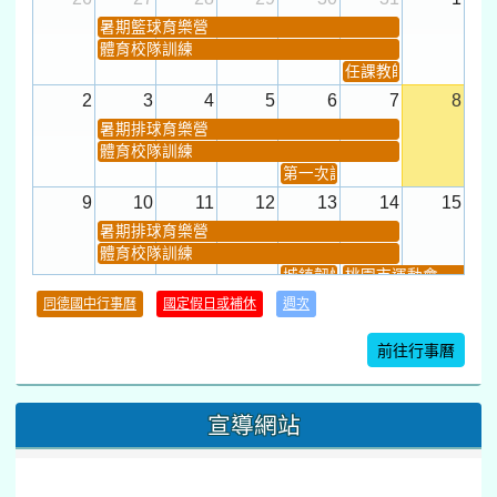
暑期籃球育樂營
體育校隊訓練
任課教師抽籤 (12:30~).
2
3
4
5
6
7
8
暑期排球育樂營
體育校隊訓練
第一次課發會 (12:30~)
9
10
11
12
13
14
15
暑期排球育樂營
體育校隊訓練
城鎮韌性(防空)演習
桃園市運動會
學習扶助課程結束
同德國中行事曆
國定假日或補休
週次
暑期輔導課結束
暑期體育育樂營結束
前往行事曆
16
17
18
19
20
21
22
桃園市運動會
宣導網站
弦樂團暑訓
數感實驗夏令營(整天)
23
24
25
26
27
28
29