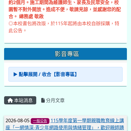
約2個月。施工期間為維護師生、家長及民眾安全，校
園暫不對外開放。造成不便，敬請見諒，並感謝您的配
合。 總務處 敬啟
◎本校書包將改版，於115年起將由本校自辦採購，特
此公告。
影音專區
▶ 點擊展開 / 收合【影音專區】
本站消息
分月文章
文章列表
2026-08-05
115學年度第一學期親職教育線上講
一般公告
座「一網情深-青少年網路使用與情緒管理」，歡迎親師踴