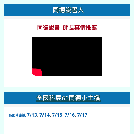
:::
同德說書人
同德說書 師長真情推薦
全國科展66同德小主播
7/13
.
7/14
.
7/15
.
7/16
.
7/17
fb影片連結:
link
to