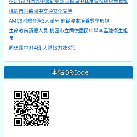
在0.1視力微光中奔向夢想同德國中林家萱獲總統教育獎
桃園市同德國中交通安全宣導
AMC8測驗台灣3人滿分 他從漫畫培養數學興趣
生命教育績優人員-桃園市立同德國民中學李孟臻衛生組
長
同德國中914班 大隊接力連3冠
本站QRCode