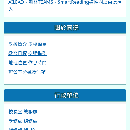
AILEAD、翰林TEAMS、SmartReading適性閱讀由此進
入
關於同德
學校簡介
學校願景
教育目標
交通指引
地理位置
作息時間
辦公室分機及信箱
行政單位
校長室
教務處
學務處
總務處