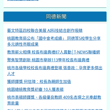
同德新聞
藝文特區四校聯合美展 AI科技結合創作吸睛
桃園教育局公布「國中會考成績」 同德等5校學生分享
多元適性亮眼成果
教育薪火相傳 校長布達典禮87人異動│T-NEWS聯播網
聚焦智慧創新 桃園市舉辦113學年校長布達典禮
桃市各級學校校長布達典禮登場 張善政：孕育更多傑出
人才
獲師鐸獎 何信璋︰校長為親師生加值
桃園總統教育獎初審 10人獲表揚
桃市表揚師鐸獎、各級優良教師 409名杏壇之光奉獻教
育能量