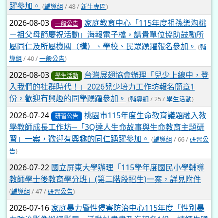
躍參加。
(
輔導組
/ 48 /
新生專區
)
2026-08-03
家庭教育中心「115年度祖孫樂淘桃
一般公告
－祖父母節慶祝活動」海報電子檔，請貴單位協助鼓勵所
屬同仁及所屬機關（構）、學校、民眾踴躍報名參加。
(
輔
導組
/ 40 /
一般公告
)
2026-08-03
台灣展翅協會辦理「兒少上線中，登
學生活動
入我們的社群時代！」2026兒少培力工作坊報名簡章1
份，歡迎有興趣的同學踴躍參加。
(
輔導組
/ 25 /
學生活動
)
2026-07-24
桃園市115年度生命教育議題融入教
研習公告
學教師成長工作坊─「3Q達人生命故事與生命教育主題研
習」一案，歡迎有興趣的同仁踴躍參加。
(
輔導組
/ 66 /
研習公
告
)
2026-07-22
國立屏東大學辦理「115學年度國民小學輔導
教師學士後教育學分班」(第二階段招生)一案，詳見附件
(
輔導組
/ 47 /
研習公告
)
2026-07-16
家庭暴力暨性侵害防治中心115年度「性別暴