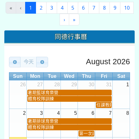
(current)
«
‹
1
2
3
4
5
6
7
8
9
10
›
»
同德行事曆
August 2026
今天
Sun
Mon
Tue
Wed
Thu
Fri
Sat
26
27
28
29
30
31
1
暑期籃球育樂營
體育校隊訓練
任課教師抽籤 (12:30~).
2
3
4
5
6
7
8
暑期排球育樂營
體育校隊訓練
第一次課發會 (12:30~)