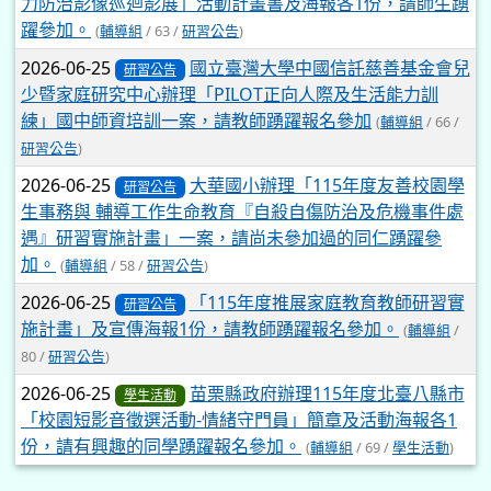
力防治影像巡迴影展」活動計畫書及海報各1份，請師生踴
躍參加。
(
輔導組
/ 63 /
研習公告
)
2026-06-25
國立臺灣大學中國信託慈善基金會兒
研習公告
少暨家庭研究中心辦理「PILOT正向人際及生活能力訓
練」國中師資培訓一案，請教師踴躍報名參加
(
輔導組
/ 66 /
研習公告
)
2026-06-25
大華國小辦理「115年度友善校園學
研習公告
生事務與 輔導工作生命教育『自殺自傷防治及危機事件處
遇』研習實施計畫」一案，請尚未參加過的同仁踴躍參
加。
(
輔導組
/ 58 /
研習公告
)
2026-06-25
「115年度推展家庭教育教師研習實
研習公告
施計畫」及宣傳海報1份，請教師踴躍報名參加。
(
輔導組
/
80 /
研習公告
)
2026-06-25
苗栗縣政府辦理115年度北臺八縣市
學生活動
「校園短影音徵選活動-情緒守門員」簡章及活動海報各1
份，請有興趣的同學踴躍報名參加。
(
輔導組
/ 69 /
學生活動
)