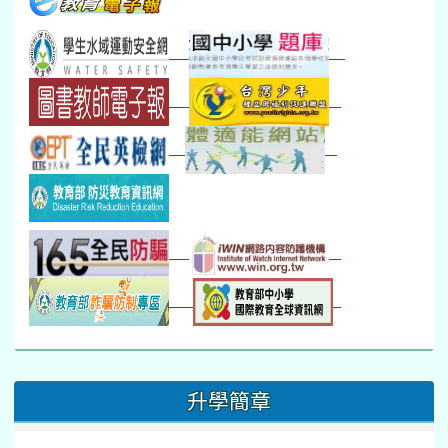
本週_圖書館開放借...
開學日
晨讀2
本週_新書展
班週
第一週
超額比序暨免試入學..
:::
升學簡章