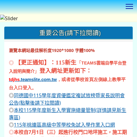
T
:::
重要公告(請下拉閱讀)
瀏覽本網站最佳解析度1920*1080 字體100%
◎
【更正通知】：115新生
「
TEAMS
雲端自學平台登
登入網址更新如下：
」
入說明與簡介
tdjhs
.teamslite.com.tw
，或者從學校首頁左側線上教學平
台入口登入。
◎
同德國中115學年度資優鑑定複試放榜暨家長說明會
公告(點擊後請下拉閱讀)
◎
本校115學年度新生入學實施總量管制(詳情請見新生
專區)
◎
115年桃連區高級中等學校免試入學作業入口網
◎
本校自7月1日（三）起進行校門口地坪施工，施工期