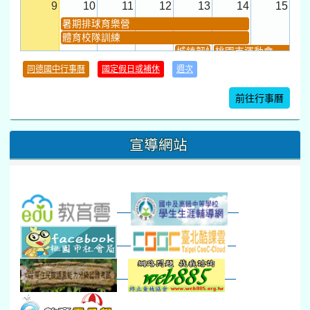
9
10
11
12
13
14
15
暑期排球育樂營
體育校隊訓練
城鎮韌性(防空)演習
桃園市運動會
學習扶助課程結束
同德國中行事曆
國定假日或補休
週次
暑期輔導課結束
暑期體育育樂營結束
前往行事曆
16
17
18
19
20
21
22
桃園市運動會
宣導網站
弦樂團暑訓
數感實驗夏令營(整天)
23
24
25
26
27
28
29
打擊樂團暑訓
新生智力測驗補測(...
下午-新進教師研習
教師備課會議
新生訓練(整天)
新生訓練(~12:00)
下午-校務會議14:00-16
八九年級返校8-9
防災演練工作分配及..
30
31
1
2
3
4
5
本週_健康檢查週
各班器材負責人訓練
發放班級書箱及晨讀...
技藝教育學程說明會...
12:30幹部訓練
七年級新生健檢
桃園市語文競賽
本週_友善校園週
收學生證、換補教科...
晨讀1
技藝1