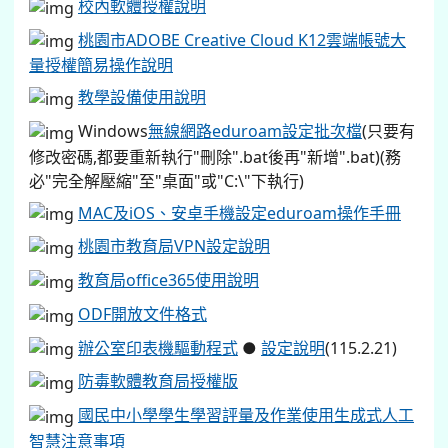
校內軟體授權說明
桃園市ADOBE Creative Cloud K12雲端帳號大
量授權簡易操作說明
教學設備使用說明
Windows
無線網路eduroam設定批次檔
(只要有
修改密碼,都要重新執行"刪除".bat後再"新增".bat)(務
必"完全解壓縮"至"桌面"或"C:\"下執行)
MAC及iOS、安卓手機設定eduroam操作手冊
桃園市教育局VPN設定說明
教育局office365使用說明
ODF開放文件格式
辦公室印表機驅動程式
●
設定說明
(115.2.21)
防毒軟體教育局授權版
國民中小學學生學習評量及作業使用生成式人工
智慧注意事項