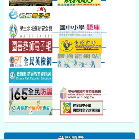
本週_健康檢查週
各班器材負責人訓練
發放班級書箱及晨讀...
技藝教育學程說明會...
12:30幹部訓練
七年級新生健檢
桃園市語文競賽
本週_友善校園週
收學生證、換補教科...
晨讀1
技藝1
本週_圖書館開放借...
開學日
晨讀2
本週_新書展
班週
第一週
超額比序暨免試入學..
:::
升學簡章