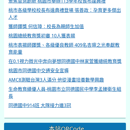
聚焦智慧創新 桃園市舉辦113學年校長布達典禮
桃市各級學校校長布達典禮登場 張善政：孕育更多傑出
人才
獲師鐸獎 何信璋︰校長為親師生加值
桃園總統教育獎初審 10人獲表揚
桃市表揚師鐸獎、各級優良教師 409名杏壇之光奉獻教
育能量
在0.1視力微光中奔向夢想同德國中林家萱獲總統教育獎
桃園市同德國中交通安全宣導
AMC8測驗台灣3人滿分 他從漫畫培養數學興趣
生命教育績優人員-桃園市立同德國民中學李孟臻衛生組
長
同德國中914班 大隊接力連3冠
本站QRCode