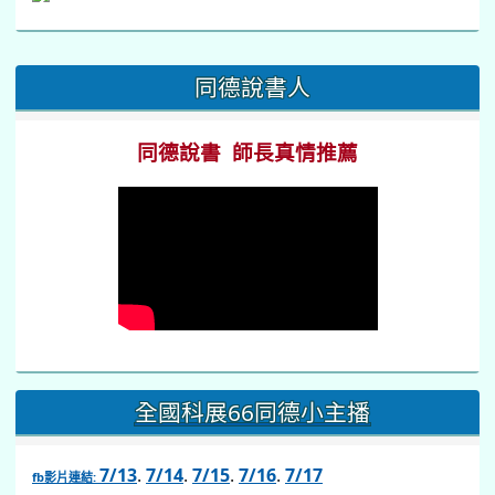
:::
同德說書人
同德說書 師長真情推薦
全國科展66同德小主播
7/13
.
7/14
.
7/15
.
7/16
.
7/17
fb影片連結: