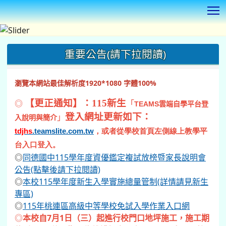
T
:::
重要公告(請下拉閱讀)
瀏覽本網站最佳解析度1920*1080 字體100%
◎
【更正通知】：115新生
「
TEAMS
雲端自學平台登
登入網址更新如下：
」
入說明與簡介
tdjhs
.teamslite.com.tw
，或者從學校首頁左側線上教學平
台入口登入。
◎
同德國中115學年度資優鑑定複試放榜暨家長說明會
公告(點擊後請下拉閱讀)
◎
本校115學年度新生入學實施總量管制(詳情請見新生
專區)
◎
115年桃連區高級中等學校免試入學作業入口網
◎
本校自7月1日（三）起進行校門口地坪施工，施工期