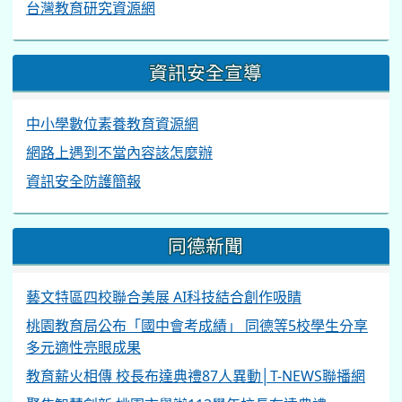
台灣教育研究資源網
資訊安全宣導
中小學數位素養教育資源網
網路上遇到不當內容該怎麼辦
資訊安全防護簡報
同德新聞
藝文特區四校聯合美展 AI科技結合創作吸睛
桃園教育局公布「國中會考成績」 同德等5校學生分享
多元適性亮眼成果
教育薪火相傳 校長布達典禮87人異動│T-NEWS聯播網