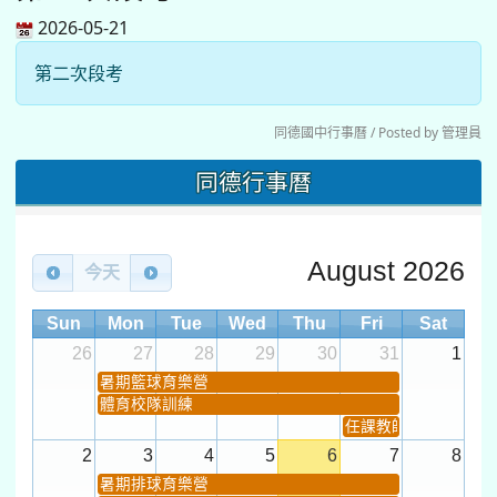
2026-05-21
第二次段考
同德國中行事曆 / Posted by 管理員
同德行事曆
August 2026
今天
Sun
Mon
Tue
Wed
Thu
Fri
Sat
26
27
28
29
30
31
1
暑期籃球育樂營
體育校隊訓練
任課教師抽籤 (12:30~).
2
3
4
5
6
7
8
暑期排球育樂營