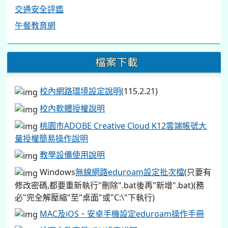
交通安全評鑑
午餐教育網
檔案下載
校內網路環境設定說明
(115.2.21)
校內軟體授權說明
桃園市ADOBE Creative Cloud K12雲端帳號大
量授權簡易操作說明
教學設備使用說明
Windows
無線網路eduroam設定批次檔
(只要有
修改密碼,都要重新執行"刪除".bat後再"新增".bat)(務
必"完全解壓縮"至"桌面"或"C:\"下執行)
MAC及iOS、安卓手機設定eduroam操作手冊