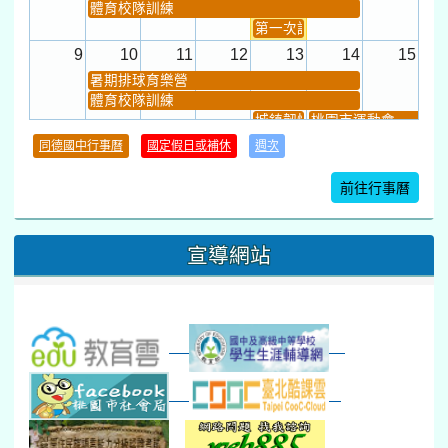
體育校隊訓練
第一次課發會 (12:30~)
9
10
11
12
13
14
15
暑期排球育樂營
體育校隊訓練
城鎮韌性(防空)演習
桃園市運動會
學習扶助課程結束
同德國中行事曆
國定假日或補休
週次
暑期輔導課結束
暑期體育育樂營結束
前往行事曆
16
17
18
19
20
21
22
桃園市運動會
宣導網站
弦樂團暑訓
數感實驗夏令營(整天)
23
24
25
26
27
28
29
打擊樂團暑訓
新生智力測驗補測(...
下午-新進教師研習
教師備課會議
新生訓練(整天)
新生訓練(~12:00)
下午-校務會議14:00-16
八九年級返校8-9
防災演練工作分配及..
30
31
1
2
3
4
5