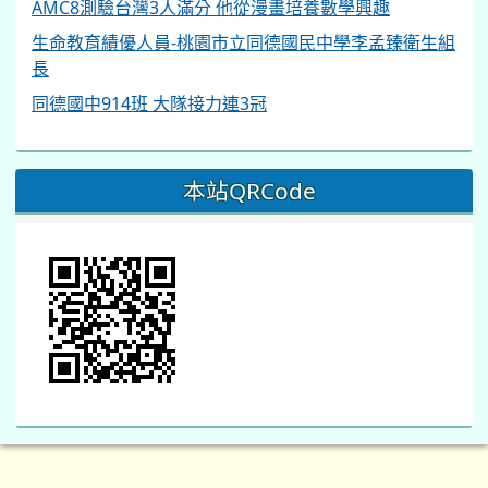
AMC8測驗台灣3人滿分 他從漫畫培養數學興趣
生命教育績優人員-桃園市立同德國民中學李孟臻衛生組
長
同德國中914班 大隊接力連3冠
本站QRCode