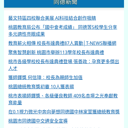
同德新聞
藝文特區四校聯合美展 AI科技結合創作吸睛
桃園教育局公布「國中會考成績」 同德等5校學生分享
多元適性亮眼成果
教育薪火相傳 校長布達典禮87人異動│T-NEWS聯播網
聚焦智慧創新 桃園市舉辦113學年校長布達典禮
桃市各級學校校長布達典禮登場 張善政：孕育更多傑出
人才
獲師鐸獎 何信璋︰校長為親師生加值
桃園總統教育獎初審 10人獲表揚
桃市表揚師鐸獎、各級優良教師 409名杏壇之光奉獻教
育能量
在0.1視力微光中奔向夢想同德國中林家萱獲總統教育獎
桃園市同德國中交通安全宣導