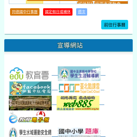
城鎮韌性(防空)演習
桃園市運動會
學習扶助課程結束
同德國中行事曆
國定假日或補休
週次
暑期輔導課結束
暑期體育育樂營結束
前往行事曆
16
17
18
19
20
21
22
桃園市運動會
宣導網站
弦樂團暑訓
數感實驗夏令營(整天)
23
24
25
26
27
28
29
打擊樂團暑訓
新生智力測驗補測(...
下午-新進教師研習
教師備課會議
新生訓練(整天)
新生訓練(~12:00)
下午-校務會議14:00-16
八九年級返校8-9
防災演練工作分配及..
30
31
1
2
3
4
5
本週_健康檢查週
各班器材負責人訓練
發放班級書箱及晨讀...
技藝教育學程說明會...
12:30幹部訓練
七年級新生健檢
桃園市語文競賽
本週_友善校園週
收學生證、換補教科...
晨讀1
技藝1
本週_圖書館開放借...
開學日
晨讀2
本週_新書展
班週
第一週
超額比序暨免試入學..