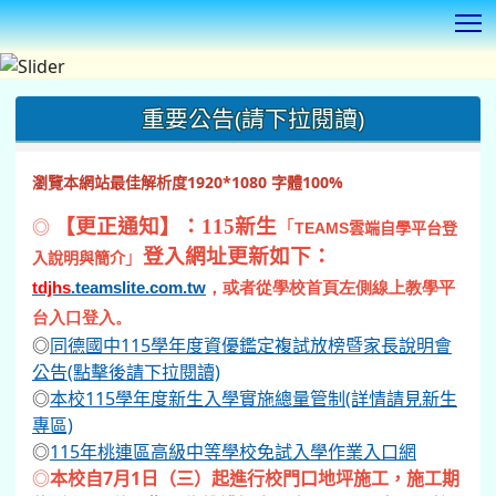
T
:::
重要公告(請下拉閱讀)
瀏覽本網站最佳解析度1920*1080 字體100%
◎
【更正通知】：115新生
「
TEAMS
雲端自學平台登
登入網址更新如下：
」
入說明與簡介
tdjhs
.teamslite.com.tw
，或者從學校首頁左側線上教學平
台入口登入。
◎
同德國中115學年度資優鑑定複試放榜暨家長說明會
公告(點擊後請下拉閱讀)
◎
本校115學年度新生入學實施總量管制(詳情請見新生
專區)
◎
115年桃連區高級中等學校免試入學作業入口網
◎
本校自7月1日（三）起進行校門口地坪施工，施工期