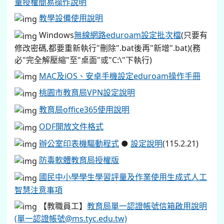
量授權簡易操作說明
教學設備使用說明
Windows
無線網路eduroam設定批次檔
(只要有
修改密碼,都要重新執行"刪除".bat後再"新增".bat)(務
必"完全解壓縮"至"桌面"或"C:\"下執行)
MAC及iOS、安卓手機設定eduroam操作手冊
桃園市教育局VPN設定說明
教育局office365使用說明
ODF開放文件格式
辦公室印表機驅動程式
●
設定說明
(115.2.21)
防毒軟體教育局授權版
國民中小學學生學習評量及作業使用生成式人工
智慧注意事項
【教職員工】
教育局單一認證帳號信箱啟用說明
(單一認證帳號@ms.tyc.edu.tw)