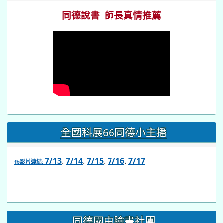
同德說書 師長真情推薦
全國科展66同德小主播
7/13
.
7/14
.
7/15
.
7/16
.
7/17
fb影片連結:
link
to
https://www.facebook.com/share/v/1BsLSkstia/
同德國中臉書社團