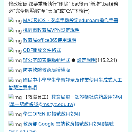
修改密碼,都要重新執行"刪除".bat後再"新增".bat)(務
必"完全解壓縮"至"桌面"或"C:\"下執行)
MAC及iOS、安卓手機設定eduroam操作手冊
桃園市教育局VPN設定說明
教育局office365使用說明
ODF開放文件格式
辦公室印表機驅動程式
●
設定說明
(115.2.21)
防毒軟體教育局授權版
國民中小學學生學習評量及作業使用生成式人工
智慧注意事項
【教職員工】
教育局單一認證帳號信箱啟用說明
(單一認證帳號@ms.tyc.edu.tw)
學生OPEN ID帳號啟用說明
教育部 Google 雲端教育帳號啟用說明(帳號
@go.edu.tw)