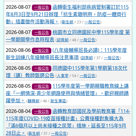
2026-08-07
函轉衛生福利部疾病管制署訂於115
一般公告
年8月3日至9月21日辦理「抗生素聰明用，防疫一體齊行
動」插畫徵件活動海報。
(
衛生組
/ 23 /
一般公告
)
2026-08-07
桃園市立同德國民中學115學年度 第
一般公告
一學期開學作息時程表
(
訓育組
/ 48 /
一般公告
)
2026-08-06
(八年級輔導班長必讀)：115學年度
一般公告
新生訓練八年級輔導班長注意事項
(
訓育組
/ 37 /
一般公告
)
2026-08-05
同德國中115學年第1學期第18次代
一般公告
理（課）教師甄選公告
(
人事室
/ 54 /
一般公告
)
2026-08-05
115學年度第一學期親職教育線上講
一般公告
座「一網情深-青少年網路使用與情緒管理」，歡迎親師踴
躍參加。
(
輔導組
/ 46 /
新生專區
)
2026-08-04
函轉教育部國民及學前教育署「114-
一般公告
115年度COVID-19疫苗接種計畫」公費接種對象擴大為
「滿6個月以上尚未接種之民眾」措施，延長至115年9月
28日止。
(
衛生組
/ 31 /
一般公告
)