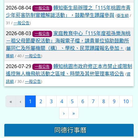
2026-08-04
轉知衛生局辦理之「115年桃園市青
一般公告
少年菸害防制實體解謎活動」，鼓勵學生踴躍參與
(
衛生組
/
31 /
一般公告
)
2026-08-03
家庭教育中心「115年度祖孫樂淘桃
一般公告
－祖父母節慶祝活動」海報電子檔，請貴單位協助鼓勵所
屬同仁及所屬機關（構）、學校、民眾踴躍報名參加。
(
輔
導組
/ 40 /
一般公告
)
2026-07-29
轉知桃園市政府修正本市禁止或限制
一般公告
遙控無人機飛航活動之區域、時間及其他管理事項公告
(
資
訊組
/ 30 /
一般公告
)
(current)
«
‹
1
2
3
4
5
6
7
8
9
10
›
»
同德行事曆