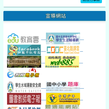
16
17
18
19
20
21
22
桃園市運動會
宣導網站
弦樂團暑訓
數感實驗夏令營(整天)
23
24
25
26
27
28
29
打擊樂團暑訓
新生智力測驗補測(...
下午-新進教師研習
教師備課會議
新生訓練(整天)
新生訓練(~12:00)
下午-校務會議14:00-16
八九年級返校8-9
防災演練工作分配及..
30
31
1
2
3
4
5
本週_健康檢查週
各班器材負責人訓練
發放班級書箱及晨讀...
技藝教育學程說明會...
12:30幹部訓練
七年級新生健檢
桃園市語文競賽
本週_友善校園週
收學生證、換補教科...
晨讀1
技藝1
本週_圖書館開放借...
開學日
晨讀2
本週_新書展
班週
第一週
超額比序暨免試入學..