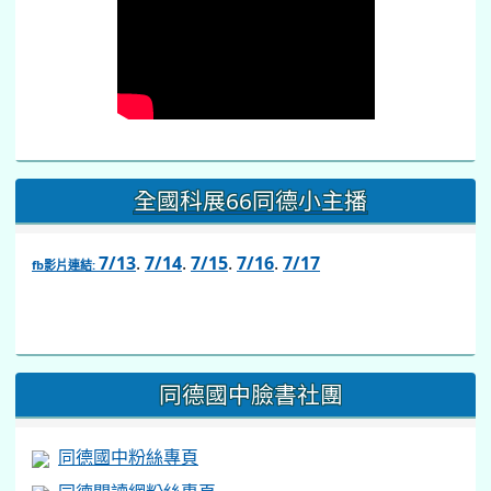
全國科展66同德小主播
7/13
.
7/14
.
7/15
.
7/16
.
7/17
fb影片連結:
link
to
https://www.facebook.com/share/v/1BsLSkstia/
同德國中臉書社團
同德國中粉絲專頁