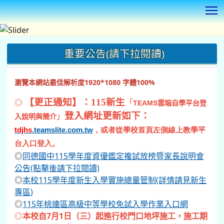
T
:::
重要公告(請下拉閱讀)
瀏覽本網站最佳解析度1920*1080 字體100%
◎
【更正通知】：115新生
「
TEAMS
雲端自學平台登
登入網址更新如下：
」
入說明與簡介
tdjhs
.teamslite.com.tw
，或者從學校首頁左側線上教學平
台入口登入。
◎
同德國中115學年度資優鑑定複試放榜暨家長說明會
公告(點擊後請下拉閱讀)
◎
本校115學年度新生入學實施總量管制(詳情請見新生
專區)
◎
115年桃連區高級中等學校免試入學作業入口網
◎
本校自7月1日（三）起進行校門口地坪施工，施工期