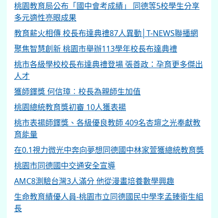
桃園教育局公布「國中會考成績」 同德等5校學生分享
多元適性亮眼成果
教育薪火相傳 校長布達典禮87人異動│T-NEWS聯播網
聚焦智慧創新 桃園市舉辦113學年校長布達典禮
桃市各級學校校長布達典禮登場 張善政：孕育更多傑出
人才
獲師鐸獎 何信璋︰校長為親師生加值
桃園總統教育獎初審 10人獲表揚
桃市表揚師鐸獎、各級優良教師 409名杏壇之光奉獻教
育能量
在0.1視力微光中奔向夢想同德國中林家萱獲總統教育獎
桃園市同德國中交通安全宣導
AMC8測驗台灣3人滿分 他從漫畫培養數學興趣
生命教育績優人員-桃園市立同德國民中學李孟臻衛生組
長