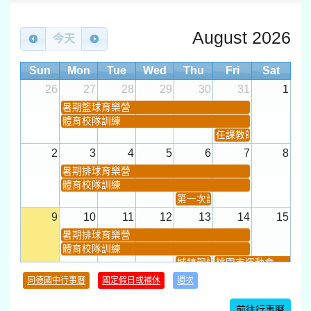
August 2026
今天
Sun
Mon
Tue
Wed
Thu
Fri
Sat
26
27
28
29
30
31
1
暑期籃球育樂營
體育校隊訓練
任課教師抽籤 (12:30~).
2
3
4
5
6
7
8
暑期排球育樂營
體育校隊訓練
第一次課發會 (12:30~)
9
10
11
12
13
14
15
暑期排球育樂營
體育校隊訓練
城鎮韌性(防空)演習
桃園市運動會
學習扶助課程結束
同德國中行事曆
國定假日或補休
週次
暑期輔導課結束
暑期體育育樂營結束
前往行事曆