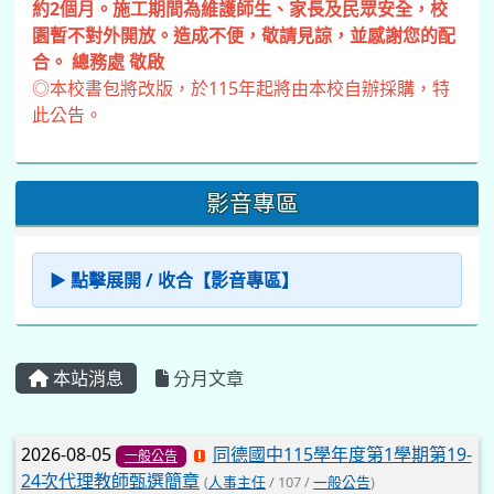
約2個月。施工期間為維護師生、家長及民眾安全，校
園暫不對外開放。造成不便，敬請見諒，並感謝您的配
合。 總務處 敬啟
◎本校書包將改版，於115年起將由本校自辦採購，特
此公告。
影音專區
▶ 點擊展開 / 收合【影音專區】
本站消息
分月文章
文章列表
2026-08-05
同德國中115學年度第1學期第19-
一般公告
24次代理教師甄選簡章
(
人事主任
/ 107 /
一般公告
)