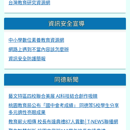
台灣教育研究資源網
資訊安全宣導
中小學數位素養教育資源網
網路上遇到不當內容該怎麼辦
資訊安全防護簡報
同德新聞
藝文特區四校聯合美展 AI科技結合創作吸睛
桃園教育局公布「國中會考成績」 同德等5校學生分享
多元適性亮眼成果
教育薪火相傳 校長布達典禮87人異動│T-NEWS聯播網