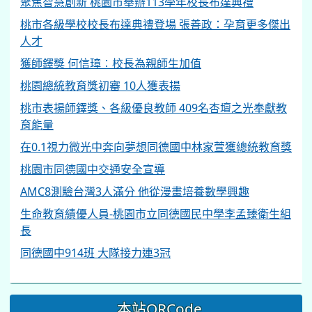
聚焦智慧創新 桃園市舉辦113學年校長布達典禮
桃市各級學校校長布達典禮登場 張善政：孕育更多傑出
人才
獲師鐸獎 何信璋︰校長為親師生加值
桃園總統教育獎初審 10人獲表揚
桃市表揚師鐸獎、各級優良教師 409名杏壇之光奉獻教
育能量
在0.1視力微光中奔向夢想同德國中林家萱獲總統教育獎
桃園市同德國中交通安全宣導
AMC8測驗台灣3人滿分 他從漫畫培養數學興趣
生命教育績優人員-桃園市立同德國民中學李孟臻衛生組
長
同德國中914班 大隊接力連3冠
本站QRCode