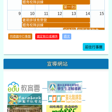
體育校隊訓練
第一次課發會 (12:30~)
9
10
11
12
13
14
15
暑期排球育樂營
體育校隊訓練
城鎮韌性(防空)演習
桃園市運動會
學習扶助課程結束
同德國中行事曆
國定假日或補休
週次
暑期輔導課結束
暑期體育育樂營結束
前往行事曆
16
17
18
19
20
21
22
桃園市運動會
宣導網站
弦樂團暑訓
數感實驗夏令營(整天)
23
24
25
26
27
28
29
打擊樂團暑訓
新生智力測驗補測(...
下午-新進教師研習
教師備課會議
新生訓練(整天)
新生訓練(~12:00)
下午-校務會議14:00-16
八九年級返校8-9
防災演練工作分配及..
30
31
1
2
3
4
5