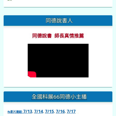
:::
同德說書人
同德說書 師長真情推薦
全國科展66同德小主播
7/13
.
7/14
.
7/15
.
7/16
.
7/17
fb影片連結: