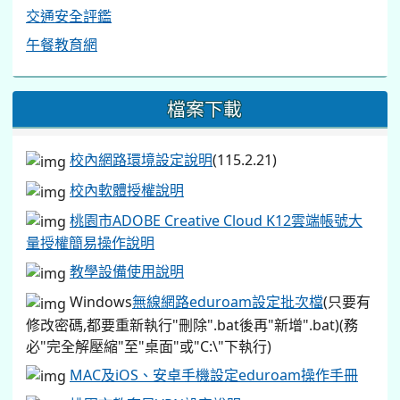
交通安全評鑑
午餐教育網
檔案下載
校內網路環境設定說明
(115.2.21)
校內軟體授權說明
桃園市ADOBE Creative Cloud K12雲端帳號大
量授權簡易操作說明
教學設備使用說明
Windows
無線網路eduroam設定批次檔
(只要有
修改密碼,都要重新執行"刪除".bat後再"新增".bat)(務
必"完全解壓縮"至"桌面"或"C:\"下執行)
MAC及iOS、安卓手機設定eduroam操作手冊