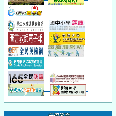
本週_健康檢查週
各班器材負責人訓練
發放班級書箱及晨讀...
技藝教育學程說明會...
12:30幹部訓練
七年級新生健檢
桃園市語文競賽
本週_友善校園週
收學生證、換補教科...
晨讀1
技藝1
本週_圖書館開放借...
開學日
晨讀2
本週_新書展
班週
第一週
超額比序暨免試入學..
:::
升學簡章