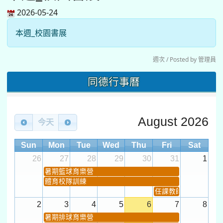
2026-05-24
本週_校園書展
週次 / Posted by 管理員
同德行事曆
August 2026
今天
Sun
Mon
Tue
Wed
Thu
Fri
Sat
26
27
28
29
30
31
1
暑期籃球育樂營
體育校隊訓練
任課教師抽籤 (12:30~).
2
3
4
5
6
7
8
暑期排球育樂營