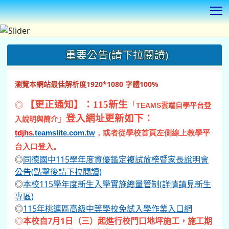
T
:::
重要公告(請下拉閱讀)
瀏覽本網站最佳解析度1920*1080 字體100%
◎
【更正通知】：115新生
「
TEAMS
雲端自學平台登
登入網址更新如下：
」
入說明與簡介
tdjhs
.teamslite.com.tw
，或者從學校首頁左側線上教學平
台入口登入。
◎
同德國中115學年度資優鑑定複試放榜暨家長說明會
公告(點擊後請下拉閱讀)
◎
本校115學年度新生入學實施總量管制(詳情請見新生
專區)
◎
115年桃連區高級中等學校免試入學作業入口網
◎
本校自7月1日（三）起進行校門口地坪施工，施工期