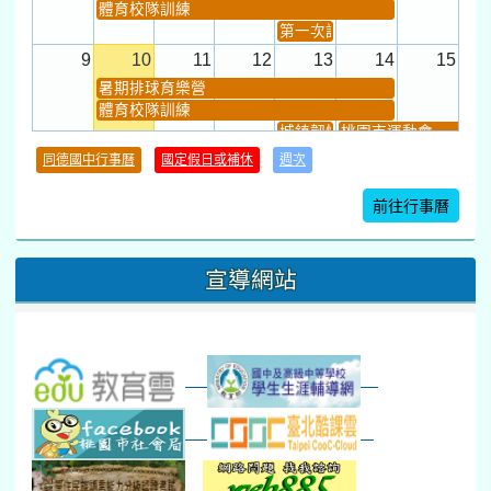
Sun
Mon
Tue
Wed
Thu
Fri
Sat
26
27
28
29
30
31
1
暑期籃球育樂營
體育校隊訓練
任課教師抽籤 (12:30~).
2
3
4
5
6
7
8
暑期排球育樂營
體育校隊訓練
第一次課發會 (12:30~)
9
10
11
12
13
14
15
暑期排球育樂營
體育校隊訓練
城鎮韌性(防空)演習
桃園市運動會
學習扶助課程結束
同德國中行事曆
國定假日或補休
週次
暑期輔導課結束
暑期體育育樂營結束
前往行事曆
16
17
18
19
20
21
22
桃園市運動會
宣導網站
弦樂團暑訓