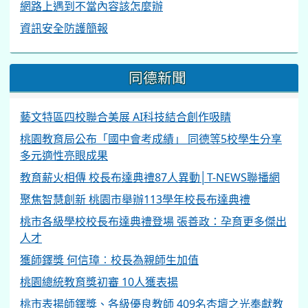
台灣教育研究資源網
資訊安全宣導
中小學數位素養教育資源網
網路上遇到不當內容該怎麼辦
資訊安全防護簡報
同德新聞
藝文特區四校聯合美展 AI科技結合創作吸睛
桃園教育局公布「國中會考成績」 同德等5校學生分享
多元適性亮眼成果
教育薪火相傳 校長布達典禮87人異動│T-NEWS聯播網