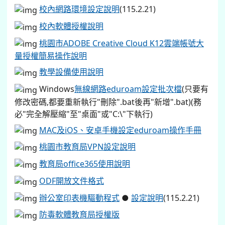
桃園市健康促進學校計畫輔導訪視平台
交通安全評鑑
午餐教育網
檔案下載
校內網路環境設定說明
(115.2.21)
校內軟體授權說明
桃園市ADOBE Creative Cloud K12雲端帳號大
量授權簡易操作說明
教學設備使用說明
Windows
無線網路eduroam設定批次檔
(只要有
修改密碼,都要重新執行"刪除".bat後再"新增".bat)(務
必"完全解壓縮"至"桌面"或"C:\"下執行)
MAC及iOS、安卓手機設定eduroam操作手冊