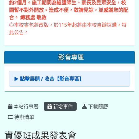
台入口登入。
◎
同德國中115學年度資優鑑定複試放榜暨家長說明會
公告(點擊後請下拉閱讀)
◎
本校115學年度新生入學實施總量管制(詳情請見新生
專區)
◎
115年桃連區高級中等學校免試入學作業入口網
◎
本校自7月1日（三）起進行校門口地坪施工，施工期
約2個月。施工期間為維護師生、家長及民眾安全，校
園暫不對外開放。造成不便，敬請見諒，並感謝您的配
合。 總務處 敬啟
◎本校書包將改版，於115年起將由本校自辦採購，特
此公告。
影音專區
▶ 點擊展開 / 收合【影音專區】