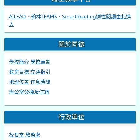
營養午餐意見調查表
115學年度各班線上會議室(Google_Meet)
(請使用學校
gmail帳號登入)
線上教學平台
AILEAD、翰林TEAMS、SmartReading適性閱讀由此進
入
關於同德
學校簡介
學校願景
教育目標
交通指引
地理位置
作息時間