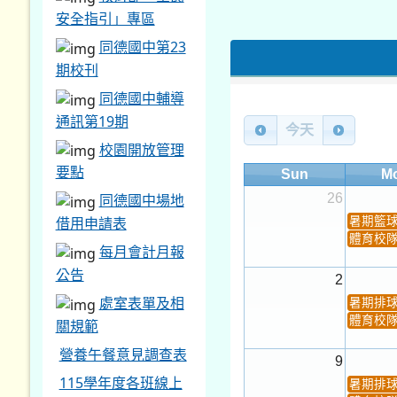
安全指引」專區
同德國中第23
期校刊
同德國中輔導
通訊第19期
今天
校園開放管理
要點
Sun
M
26
同德國中場地
借用申請表
暑期籃
體育校
每月會計月報
公告
2
處室表單及相
暑期排
體育校
關規範
營養午餐意見調查表
9
115學年度各班線上
暑期排