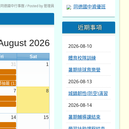
同德國中行事曆 / Posted by 管理員
同德國中資優班
近期事項
August 2026
2026-08-10
ri
Sat
體育校隊訓練
31
1
暑期排球育樂營
2026-08-13
籤 (12:30~)...
7
8
城鎮韌性(防空)演習
2026-08-14
暑期輔導課結束
14
15
學習扶助課程結束