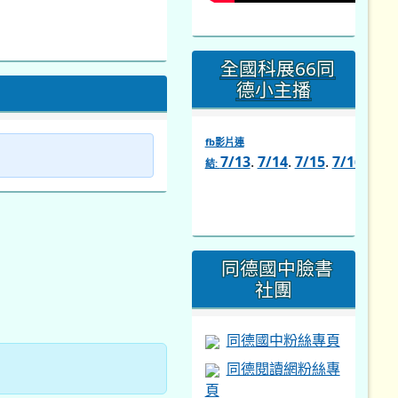
全國科展66同
德小主播
fb影片連
7/13
.
7/14
.
7/15
.
7/16
.
7/1
結:
link
to
https://www.facebook.com/s
同德國中臉書
社團
同德國中粉絲專頁
同德閱讀網粉絲專
頁