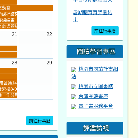
運動會
暑期體育育樂營結
助課程結束
束
導課結束
育育樂營結束
前往行事曆
21
22
閱讀學習專區
28
29
桃園市閱讀計畫網
站
會議14:00-16...
桃園市立圖書館
返校8-9
台灣雲端書庫
工作分配及...
4
5
電子書服務平台
新生健檢
桃園市語文競賽複決...
前往行事曆
評鑑訪視
暨免試入學...