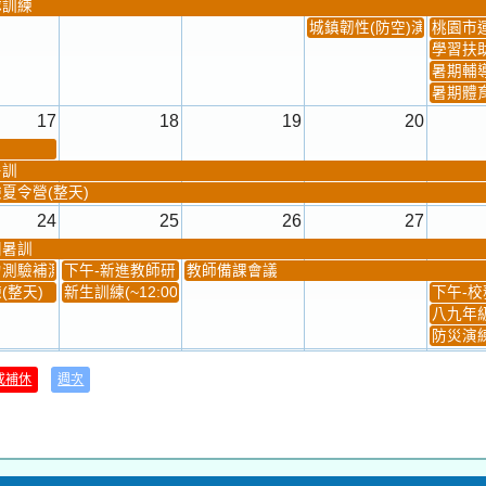
隊訓練
城鎮韌性(防空)演習
桃園市
學習扶
暑期輔
暑期體
17
18
19
20
暑訓
夏令營(整天)
24
25
26
27
團暑訓
測驗補測(...
下午-新進教師研習
教師備課會議
(整天)
新生訓練(~12:00)
下午-校務
八九年級
防災演練
31
1
2
3
或補休
週次
材負責人訓練
發放班級書箱及晨讀...
技藝教育學程說明會...
12:30幹部訓練
七年級
、換補教科...
晨讀1
技藝1
晨讀2
班週
超額比序