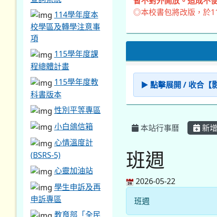
暫不對外開放。造成不便
◎本校書包將改版，於1
114學年度本
校學區及轉學注意事
項
115學年度課
程總體計畫
115學年度教
▶ 點擊展開 / 收合
科書版本
性別平等專區
小白鴿信箱
本站行事曆
新增
心情溫度計
班週
(BSRS-5)
心靈加油站
2026-05-22
學生申訴及再
申訴專區
班週
教育部「全民