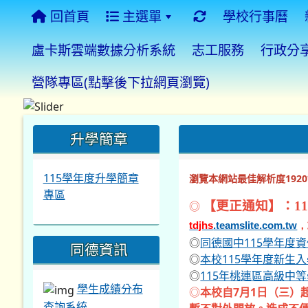
回首頁
主選單
學校行事曆
盧卡斯雲端數據分析系統
志工服務
行政分
營隊專區(點擊後下拉網頁瀏覽)
:::
:::
:::
升學簡章
115學年度升學簡章
瀏覽本網站最佳解析度1920*
專區
◎
【更正通知】：11
tdjhs
.teamslite.com.tw
，
◎
同德國中115學年度
同德資訊
◎
本校115學年度新生
◎
115年桃連區高級中
學生成績分布
◎
本校自7月1日（三）
查詢系統