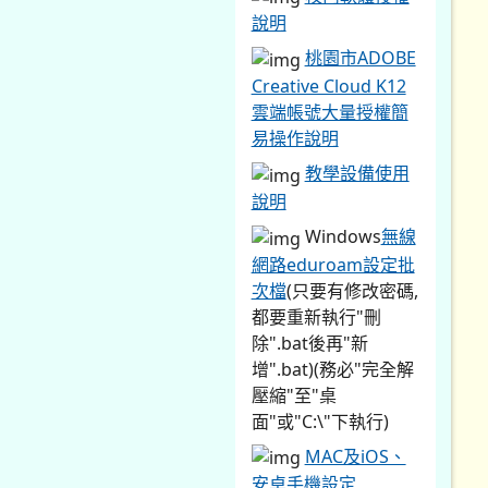
說明
桃園市ADOBE
Creative Cloud K12
雲端帳號大量授權簡
易操作說明
教學設備使用
說明
Windows
無線
網路eduroam設定批
次檔
(只要有修改密碼,
都要重新執行"刪
除".bat後再"新
增".bat)(務必"完全解
壓縮"至"桌
面"或"C:\"下執行)
MAC及iOS、
安卓手機設定