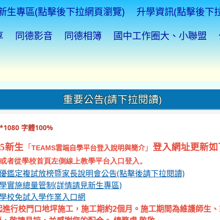
新生專區(點擊後下拉網頁瀏覽)
升學資訊(點擊後下
享
同德影音
同德相簿
國中工作圈大、小聯盟
重要公告(請下拉閱讀)
1080 字體100%
5新生
登入網址更新如
「
」
TEAMS
雲端自學平台登入說明與簡介
或者從學校首頁左側線上教學平台入口登入。
資優鑑定複試放榜暨家長說明會公告(點擊後請下拉閱讀)
入學實施總量管制(詳情請見新生專區)
等學校免試入學作業入口網
起進行校門口地坪施工，施工期約2個月。施工期間為維護師生