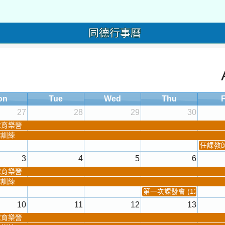
同德行事曆
on
Tue
Wed
Thu
F
27
28
29
30
球育樂營
隊訓練
任課教師抽
3
4
5
6
球育樂營
隊訓練
第一次課發會 (12:30~)
10
11
12
13
球育樂營