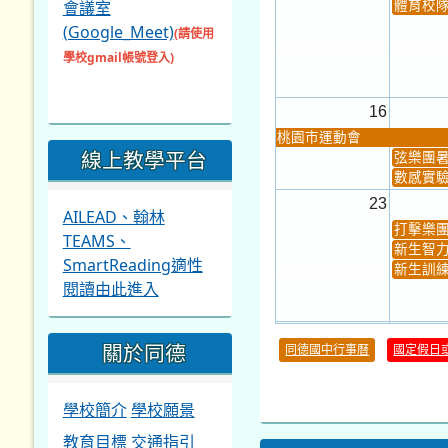
會議室
體育校
(Google_Meet)
(請使用
學校gmail帳號登入)
16
桃園市運動會
線上教學平台
弦樂團
數感實驗
23
AILEAD、翰林
打擊樂
TEAMS、
新生智力
SmartReading適性
新生訓練
閱讀由此進入
30
關於同德
同德國中行事曆
國定假日
本週_健康檢查週
各班器
本週_友善校園週
收學生證
本週_圖書館開放借...
開學日
學校簡介
學校願景
本週_新書展
教育目標
交通指引
第一週