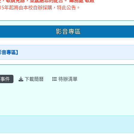
，敬請見諒，並感謝您的配合。 總務處 敬啟
15年起將由本校自辦採購，特此公告。
影音專區
【影音專區】
事件
下載簡曆
待辦清單