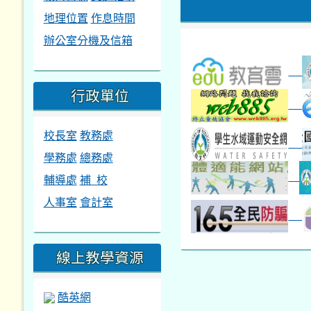
地理位置
作息時間
辦公室分機及信箱
行政單位
校長室
教務處
學務處
總務處
輔導處
補 校
人事室
會計室
線上教學資源
酷英網